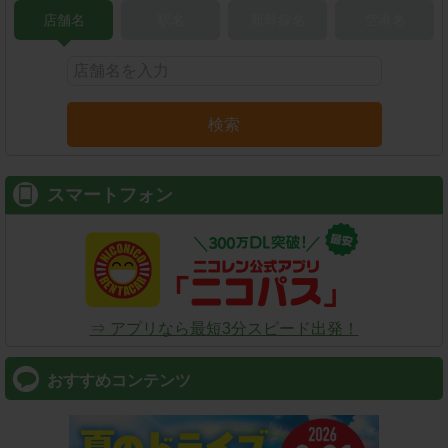
店舗名
駅名
新幹線名
空港名
検索
スマートフォン
⇒ アプリなら最短3分スピード出発！
おすすめコンテンツ