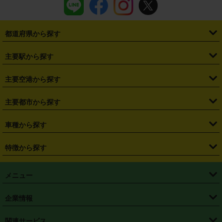
都道府県から探す
・
北海道
・
青森県
・
岩手県
・
宮城県
・
秋田県
・
山形県
主要駅から探す
・
福島県
・
東京都
・
神奈川県
・
埼玉県
・
千葉県
・
茨城県
・
札幌駅
・
仙台駅
・
新宿駅
・
池袋駅
・
渋谷駅
・
東京駅
主要空港から探す
・
栃木県
・
群馬県
・
山梨県
・
愛知県
・
静岡県
・
岐阜県
・
横浜駅
・
川崎駅
・
大宮駅
・
西船橋駅
・
柏駅
・
名古屋駅
・
新千歳空港
・
仙台空港
主要都市から探す
・
長野県
・
新潟県
・
富山県
・
石川県
・
福井県
・
大阪府
・
大阪駅
・
難波駅
・
三宮駅
・
京都駅
・
広島駅
・
博多駅
・
成田空港
・
羽田空港
・
兵庫県
・
京都府
・
滋賀県
・
和歌山県
・
奈良県
・
三重県
・
札幌市
・
仙台市
車種から探す
・
熊本駅
・
那覇空港駅
・
中部国際空港セントレア
・
関西国際空港
・
鳥取県
・
島根県
・
岡山県
・
広島県
・
山口県
・
徳島県
・
千葉市
・
さいたま市
・
軽自動車
・
コンパクトカー
・
ステーションワゴン・セダン
特徴から探す
・
大阪国際空港（伊丹空港）
・
神戸空港
・
香川県
・
愛媛県
・
高知県
・
福岡県
・
佐賀県
・
長崎県
・
横浜市
・
川崎市
・
ミニバン・ワンボックス
・
高級ミニバン・ワンボックス
・
SUV
・
岡山空港
・
徳島空港
・
ハイブリッド
・
宅配レンタカー
・
ETCカードレンタル
・
熊本県
・
大分県
・
宮崎県
・
鹿児島県
・
沖縄県
・
相模原市
・
新潟市
メニュー
・
軽トラック・商用バン
・
福岡空港
・
鹿児島空港
・
長期レンタル
・
深夜時間帯レンタル
・
免責補償プラス
・
静岡市
・
浜松市
・
・
トラック・バン
トップページ
・
はじめての方へ
・
ご利用案内
(タウンエースバン、ライトエースバン等)
企業情報
・
那覇空港
・
パーフェクト補償
・
スタッドレスタイヤ
・
直前予約
・
名古屋市
・
京都市
・
・
トラック・バン
ベストレート保証
・
予約から返却まで
・
・
店舗オリジナル
利用シーン別ガイ
(ハイエースバン・キャラバン等)
・
・
ニコパス(アプリ)
会社概要
・
ニュース
・
国際運転免許証
・
フランチャイズ募集
・
営業時間外返却サービス
・
個人情報保護
関連サービス
・
大阪市
・
堺市
ド