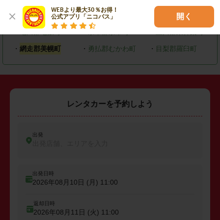
WEBより最大30％お得！

・
恵庭市
・
北広島市
・
石狩市
開く
公式アプリ「ニコパス」
・
亀田郡七飯町
・
余市郡余市町
・
上川郡東神楽町
・
網走郡美幌町
・
勇払郡むかわ町
・
目梨郡羅臼町
レンタカーを予約しよう
出発
出発店舗、エリアを入力
出発日時
2026年08月10日 (月)
11:00
返却日時
2026年08月11日 (火)
11:00