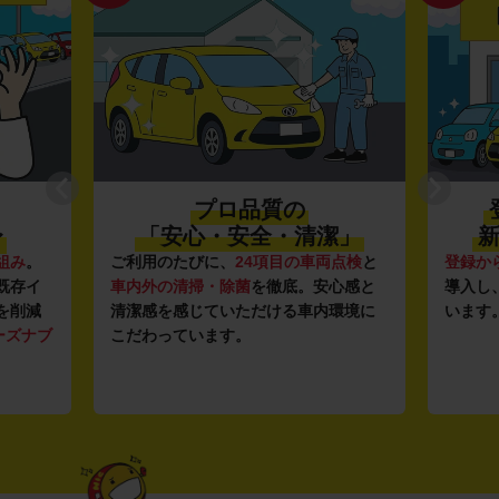
プロ品質の
〜
「安心・安全・清潔」
新
組み
。
ご利用のたびに、
24項目の車両点検
と
登録か
既存イ
車内外の清掃・除菌
を徹底。安心感と
導入し
を削減
清潔感を感じていただける車内環境に
います
ーズナブ
こだわっています。