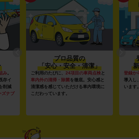
プロ品質の
〜
「安心・安全・清潔」
新
組み
。
ご利用のたびに、
24項目の車両点検
と
登録か
既存イ
車内外の清掃・除菌
を徹底。安心感と
導入し
を削減
清潔感を感じていただける車内環境に
います
ーズナブ
こだわっています。