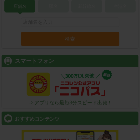
店舗名
駅名
新幹線名
空港名
検索
スマートフォン
⇒ アプリなら最短3分スピード出発！
おすすめコンテンツ