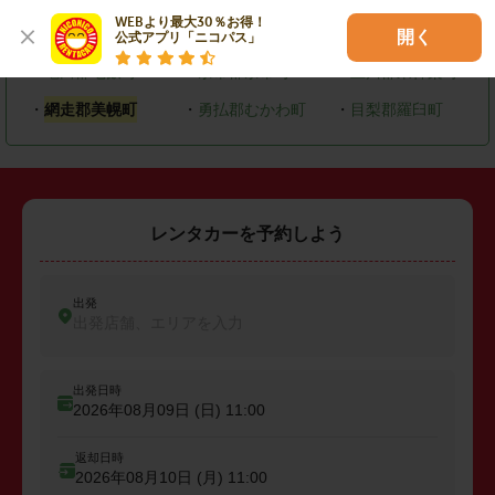
WEBより最大30％お得！

・
恵庭市
・
北広島市
・
石狩市
開く
公式アプリ「ニコパス」
・
亀田郡七飯町
・
余市郡余市町
・
上川郡東神楽町
・
網走郡美幌町
・
勇払郡むかわ町
・
目梨郡羅臼町
レンタカーを予約しよう
出発
出発店舗、エリアを入力
出発日時
2026年08月09日 (日)
11:00
返却日時
2026年08月10日 (月)
11:00