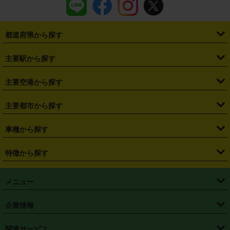
都道府県から探す
・
北海道
・
青森県
・
岩手県
・
宮城県
・
秋田県
・
山形県
主要駅から探す
・
福島県
・
東京都
・
神奈川県
・
埼玉県
・
千葉県
・
茨城県
・
札幌駅
・
仙台駅
・
新宿駅
・
池袋駅
・
渋谷駅
・
東京駅
主要空港から探す
・
栃木県
・
群馬県
・
山梨県
・
愛知県
・
静岡県
・
岐阜県
・
横浜駅
・
川崎駅
・
大宮駅
・
西船橋駅
・
柏駅
・
名古屋駅
・
新千歳空港
・
仙台空港
主要都市から探す
・
長野県
・
新潟県
・
富山県
・
石川県
・
福井県
・
大阪府
・
大阪駅
・
難波駅
・
三宮駅
・
京都駅
・
広島駅
・
博多駅
・
成田空港
・
羽田空港
・
兵庫県
・
京都府
・
滋賀県
・
和歌山県
・
奈良県
・
三重県
・
札幌市
・
仙台市
車種から探す
・
熊本駅
・
那覇空港駅
・
中部国際空港セントレア
・
関西国際空港
・
鳥取県
・
島根県
・
岡山県
・
広島県
・
山口県
・
徳島県
・
千葉市
・
さいたま市
・
軽自動車
・
コンパクトカー
・
ステーションワゴン・セダン
特徴から探す
・
大阪国際空港（伊丹空港）
・
神戸空港
・
香川県
・
愛媛県
・
高知県
・
福岡県
・
佐賀県
・
長崎県
・
横浜市
・
川崎市
・
ミニバン・ワンボックス
・
高級ミニバン・ワンボックス
・
SUV
・
岡山空港
・
徳島空港
・
ハイブリッド
・
宅配レンタカー
・
ETCカードレンタル
・
熊本県
・
大分県
・
宮崎県
・
鹿児島県
・
沖縄県
・
相模原市
・
新潟市
メニュー
・
軽トラック・商用バン
・
福岡空港
・
鹿児島空港
・
長期レンタル
・
深夜時間帯レンタル
・
免責補償プラス
・
静岡市
・
浜松市
・
・
トラック・バン
トップページ
・
はじめての方へ
・
ご利用案内
(タウンエースバン、ライトエースバン等)
企業情報
・
那覇空港
・
パーフェクト補償
・
スタッドレスタイヤ
・
直前予約
・
名古屋市
・
京都市
・
・
トラック・バン
ベストレート保証
・
予約から返却まで
・
・
店舗オリジナル
利用シーン別ガイ
(ハイエースバン・キャラバン等)
・
・
ニコパス(アプリ)
会社概要
・
ニュース
・
国際運転免許証
・
フランチャイズ募集
・
営業時間外返却サービス
・
個人情報保護
関連サービス
・
大阪市
・
堺市