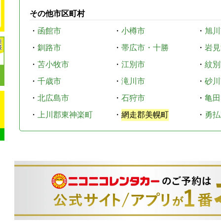
その他市区町村
・
函館市
・
小樽市
・
旭川
・
釧路市
・
帯広市・十勝
・
岩見
・
苫小牧市
・
江別市
・
紋別
・
千歳市
・
滝川市
・
砂川
・
北広島市
・
石狩市
・
亀田
・
上川郡東神楽町
・
網走郡美幌町
・
勇払