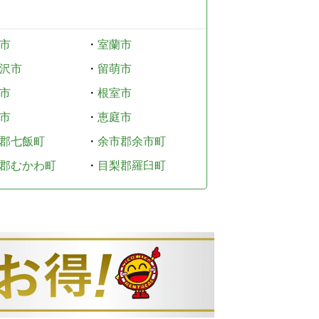
市
・
室蘭市
沢市
・
留萌市
市
・
根室市
市
・
恵庭市
郡七飯町
・
余市郡余市町
郡むかわ町
・
目梨郡羅臼町