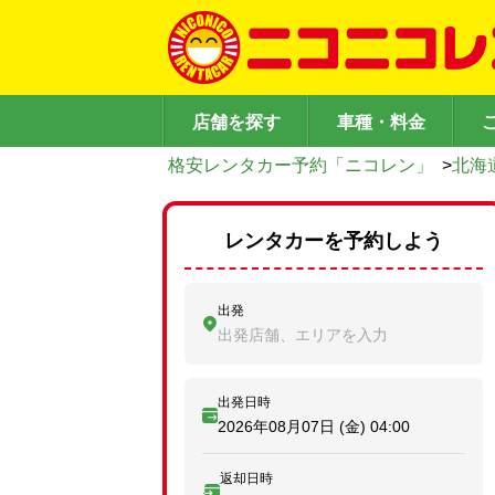
店舗を探す
車種・料金
格安レンタカー予約「ニコレン」
>
北海
レンタカーを予約しよう
出発
出発店舗、エリアを入力
出発日時
2026年08月07日 (金)
04:00
返却日時