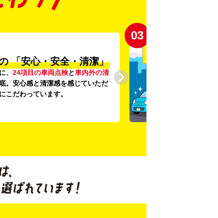
03
の
「安心・安全・清潔」
に、
24項目の車両点検
と
車内外の清
底。安心感と清潔感を感じていただ
にこだわっています。