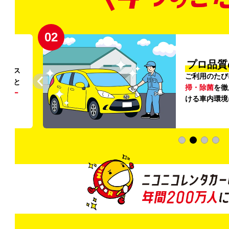
02
円〜
プロ品質
リンス
ご利用のたび
ること
掃・除菌
を徹
う
リー
ける車内環境