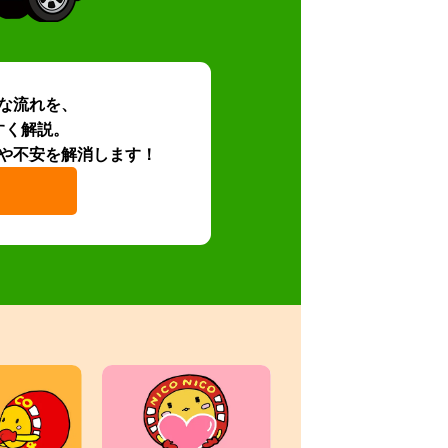
な流れを、
すく解説。
や不安を解消します！