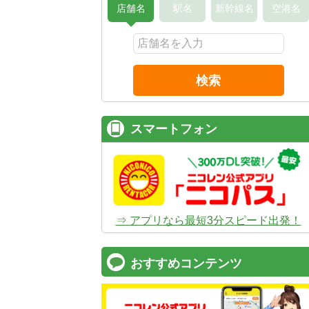
店舗名
駅名
新幹線名
空港名
検索
スマートフォン
⇒ アプリなら最短3分スピード出発！
おすすめコンテンツ