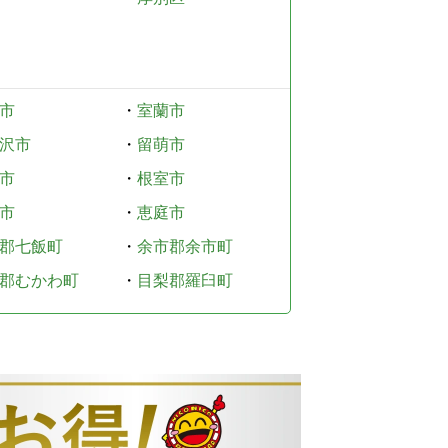
市
・
室蘭市
沢市
・
留萌市
市
・
根室市
市
・
恵庭市
郡七飯町
・
余市郡余市町
郡むかわ町
・
目梨郡羅臼町