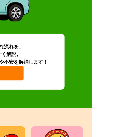
な流れを、
すく解説。
や不安を解消します！