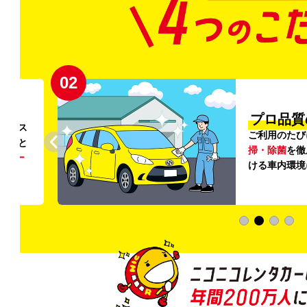
02
円〜
プロ品質
リンス
ご利用のたび
ること
掃・除菌
を徹
う
リー
ける車内環境