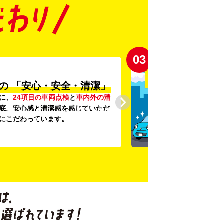
03
の
「安心・安全・清潔」
に、
24項目の車両点検
と
車内外の清
底。安心感と清潔感を感じていただ
にこだわっています。