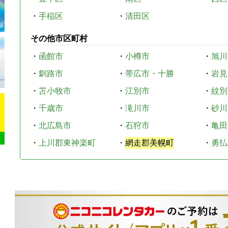
・
手稲区
・
清田区
その他市区町村
・
函館市
・
小樽市
・
旭川
・
釧路市
・
帯広市・十勝
・
岩見
・
苫小牧市
・
江別市
・
紋別
・
千歳市
・
滝川市
・
砂川
・
北広島市
・
石狩市
・
亀田
・
上川郡東神楽町
・
網走郡美幌町
・
勇払