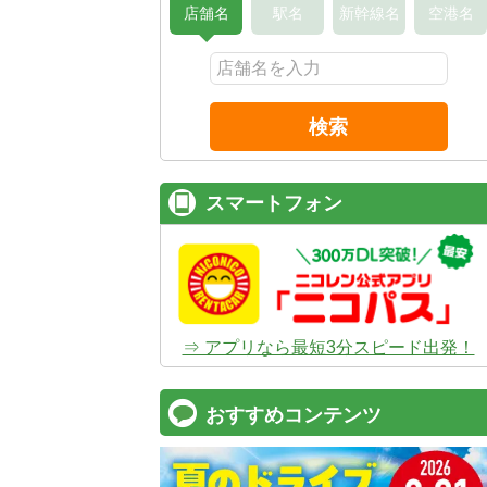
店舗名
駅名
新幹線名
空港名
検索
スマートフォン
⇒ アプリなら最短3分スピード出発！
おすすめコンテンツ