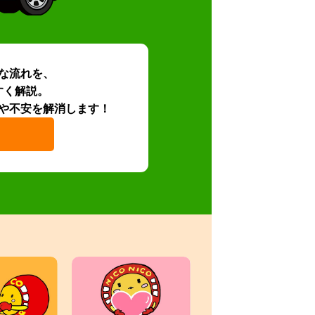
な流れを、
すく解説。
や不安を解消します！