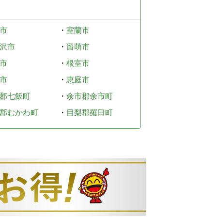
市
・
室蘭市
沢市
・
留萌市
市
・
根室市
市
・
恵庭市
郡七飯町
・
余市郡余市町
郡むかわ町
・
目梨郡羅臼町