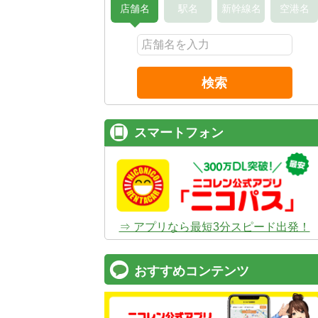
店舗名
駅名
新幹線名
空港名
検索
スマートフォン
⇒ アプリなら最短3分スピード出発！
おすすめコンテンツ