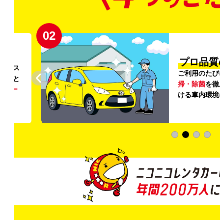
02
円〜
プロ品質
リンス
ご利用のたび
ること
掃・除菌
を徹
う
リー
ける車内環境