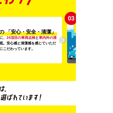
03
の
「安心・安全・清潔」
に、
24項目の車両点検
と
車内外の清
底。安心感と清潔感を感じていただ
にこだわっています。