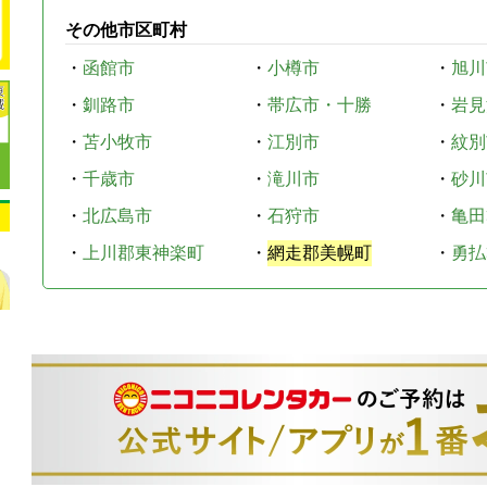
その他市区町村
・
函館市
・
小樽市
・
旭川
・
釧路市
・
帯広市・十勝
・
岩見
・
苫小牧市
・
江別市
・
紋別
・
千歳市
・
滝川市
・
砂川
・
北広島市
・
石狩市
・
亀田
・
上川郡東神楽町
・
網走郡美幌町
・
勇払