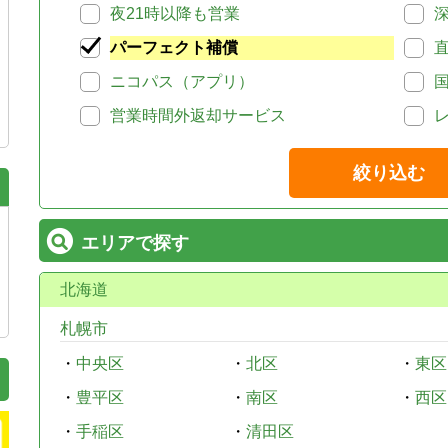
夜21時以降も営業
パーフェクト補償
ニコパス（アプリ）
営業時間外返却サービス
絞り込む
エリアで探す
北海道
札幌市
・
中央区
・
北区
・
東区
・
豊平区
・
南区
・
西区
・
手稲区
・
清田区