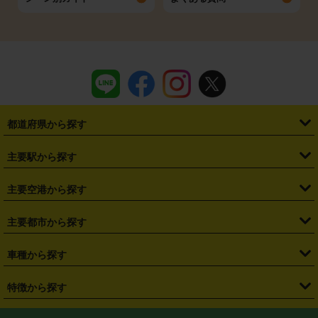
都道府県から探す
・
北海道
・
青森県
・
岩手県
・
宮城県
・
秋田県
・
山形県
主要駅から探す
・
福島県
・
東京都
・
神奈川県
・
埼玉県
・
千葉県
・
茨城県
・
札幌駅
・
仙台駅
・
新宿駅
・
池袋駅
・
渋谷駅
・
東京駅
主要空港から探す
・
栃木県
・
群馬県
・
山梨県
・
愛知県
・
静岡県
・
岐阜県
・
横浜駅
・
川崎駅
・
大宮駅
・
西船橋駅
・
柏駅
・
名古屋駅
・
新千歳空港
・
仙台空港
主要都市から探す
・
長野県
・
新潟県
・
富山県
・
石川県
・
福井県
・
大阪府
・
大阪駅
・
難波駅
・
三宮駅
・
京都駅
・
広島駅
・
博多駅
・
成田空港
・
羽田空港
・
兵庫県
・
京都府
・
滋賀県
・
和歌山県
・
奈良県
・
三重県
・
札幌市
・
仙台市
車種から探す
・
熊本駅
・
那覇空港駅
・
中部国際空港セントレア
・
関西国際空港
・
鳥取県
・
島根県
・
岡山県
・
広島県
・
山口県
・
徳島県
・
千葉市
・
さいたま市
・
軽自動車
・
コンパクトカー
・
ステーションワゴン・セダン
特徴から探す
・
大阪国際空港（伊丹空港）
・
神戸空港
・
香川県
・
愛媛県
・
高知県
・
福岡県
・
佐賀県
・
長崎県
・
横浜市
・
川崎市
・
ミニバン・ワンボックス
・
高級ミニバン・ワンボックス
・
SUV
・
岡山空港
・
徳島空港
・
ハイブリッド
・
宅配レンタカー
・
ETCカードレンタル