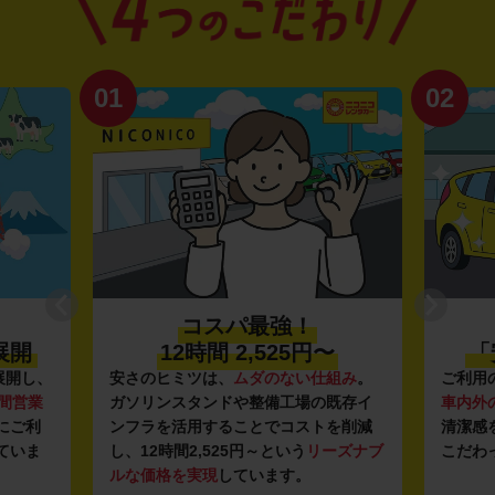
01
02
コスパ最強！
展開
12時間 2,525円〜
「
展開し、
安さのヒミツは、
ムダのない仕組み
。
ご利用
時間営業
ガソリンスタンドや整備工場の既存イ
車内外
にご利
ンフラを活用することでコストを削減
清潔感
ていま
し、12時間2,525円～という
リーズナブ
こだわ
ルな価格を実現
しています。