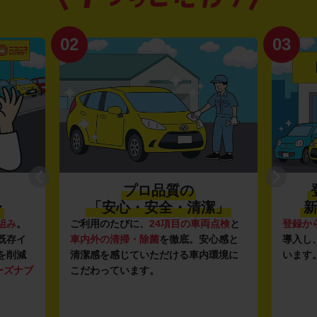
02
03
プロ品質の
〜
「安心・安全・清潔」
新
組み
。
ご利用のたびに、
24項目の車両点検
と
登録か
既存イ
車内外の清掃・除菌
を徹底。安心感と
導入し
を削減
清潔感を感じていただける車内環境に
います
ーズナブ
こだわっています。