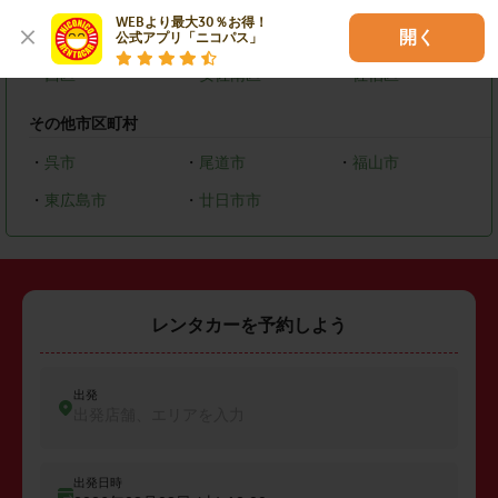
WEBより最大30％お得！

・
中区
・
東区
・
南区
開く
公式アプリ「ニコパス」
・
西区
・
安佐南区
・
佐伯区
その他市区町村
・
呉市
・
尾道市
・
福山市
・
東広島市
・
廿日市市
レンタカーを予約しよう
出発
出発店舗、エリアを入力
出発日時