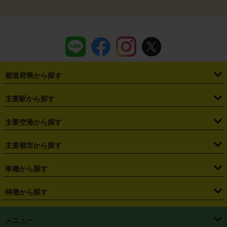
都道府県から探す
・
北海道
・
青森県
・
岩手県
・
宮城県
・
秋田県
・
山形県
主要駅から探す
・
福島県
・
東京都
・
神奈川県
・
埼玉県
・
千葉県
・
茨城県
・
札幌駅
・
仙台駅
・
新宿駅
・
池袋駅
・
渋谷駅
・
東京駅
主要空港から探す
・
栃木県
・
群馬県
・
山梨県
・
愛知県
・
静岡県
・
岐阜県
・
横浜駅
・
川崎駅
・
大宮駅
・
西船橋駅
・
柏駅
・
名古屋駅
・
新千歳空港
・
仙台空港
主要都市から探す
・
長野県
・
新潟県
・
富山県
・
石川県
・
福井県
・
大阪府
・
大阪駅
・
難波駅
・
三宮駅
・
京都駅
・
広島駅
・
博多駅
・
成田空港
・
羽田空港
・
兵庫県
・
京都府
・
滋賀県
・
和歌山県
・
奈良県
・
三重県
・
札幌市
・
仙台市
車種から探す
・
熊本駅
・
那覇空港駅
・
中部国際空港セントレア
・
関西国際空港
・
鳥取県
・
島根県
・
岡山県
・
広島県
・
山口県
・
徳島県
・
千葉市
・
さいたま市
・
軽自動車
・
コンパクトカー
・
ステーションワゴン・セダン
特徴から探す
・
大阪国際空港（伊丹空港）
・
神戸空港
・
香川県
・
愛媛県
・
高知県
・
福岡県
・
佐賀県
・
長崎県
・
横浜市
・
川崎市
・
ミニバン・ワンボックス
・
高級ミニバン・ワンボックス
・
SUV
・
岡山空港
・
徳島空港
・
ハイブリッド
・
宅配レンタカー
・
ETCカードレンタル
・
熊本県
・
大分県
・
宮崎県
・
鹿児島県
・
沖縄県
・
相模原市
・
新潟市
メニュー
・
軽トラック・商用バン
・
福岡空港
・
鹿児島空港