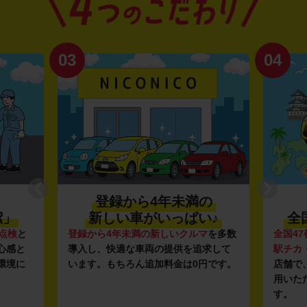
03
04
登録から4年未満の
潔」
新しい車がいっぱい♪
全
点検
と
登録から4年未満の新しいクルマ
を多数
全国47
心感と
導入し、快適な車両の提供を追求して
駅チカ
環境に
います。もちろん追加料金は0円です。
店舗で
用いた
す。