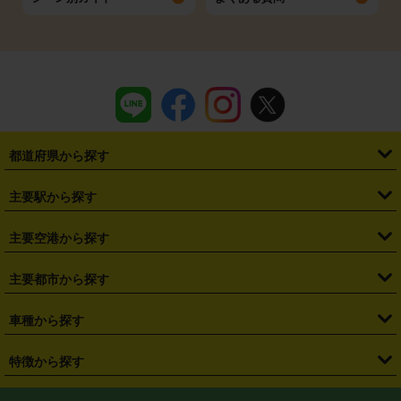
都道府県から探す
・
北海道
・
青森県
・
岩手県
・
宮城県
・
秋田県
・
山形県
主要駅から探す
・
福島県
・
東京都
・
神奈川県
・
埼玉県
・
千葉県
・
茨城県
・
札幌駅
・
仙台駅
・
新宿駅
・
池袋駅
・
渋谷駅
・
東京駅
主要空港から探す
・
栃木県
・
群馬県
・
山梨県
・
愛知県
・
静岡県
・
岐阜県
・
横浜駅
・
川崎駅
・
大宮駅
・
西船橋駅
・
柏駅
・
名古屋駅
・
新千歳空港
・
仙台空港
主要都市から探す
・
長野県
・
新潟県
・
富山県
・
石川県
・
福井県
・
大阪府
・
大阪駅
・
難波駅
・
三宮駅
・
京都駅
・
広島駅
・
博多駅
・
成田空港
・
羽田空港
・
兵庫県
・
京都府
・
滋賀県
・
和歌山県
・
奈良県
・
三重県
・
札幌市
・
仙台市
車種から探す
・
熊本駅
・
那覇空港駅
・
中部国際空港セントレア
・
関西国際空港
・
鳥取県
・
島根県
・
岡山県
・
広島県
・
山口県
・
徳島県
・
千葉市
・
さいたま市
・
軽自動車
・
コンパクトカー
・
ステーションワゴン・セダン
特徴から探す
・
大阪国際空港（伊丹空港）
・
神戸空港
・
香川県
・
愛媛県
・
高知県
・
福岡県
・
佐賀県
・
長崎県
・
横浜市
・
川崎市
・
ミニバン・ワンボックス
・
高級ミニバン・ワンボックス
・
SUV
・
岡山空港
・
徳島空港
・
ハイブリッド
・
宅配レンタカー
・
ETCカードレンタル