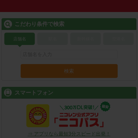
こだわり条件で検索
店舗名
駅名
新幹線名
空港名
検索
スマートフォン
⇒ アプリなら最短3分スピード出発！