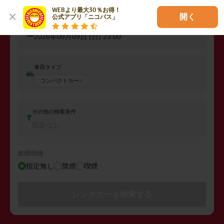
2026年08月08日 (土)
23:00
WEBより最大30％お得！

開く
公式アプリ「ニコパス」
返却日時
2026年08月09日 (日)
23:00
車両タイプ
コンパクトカー
その他の検索条件
指定なし
禁煙/喫煙
指定無し
禁煙
喫煙
レンタカーを検索する