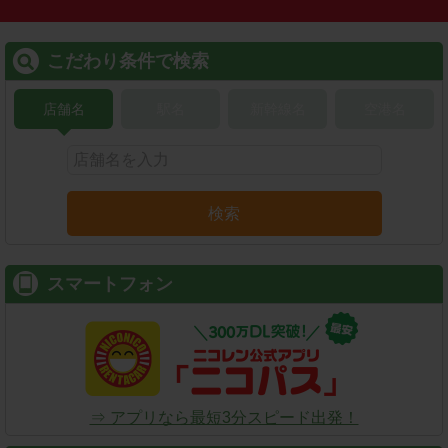
こだわり条件で検索
店舗名
駅名
新幹線名
空港名
検索
スマートフォン
⇒ アプリなら最短3分スピード出発！