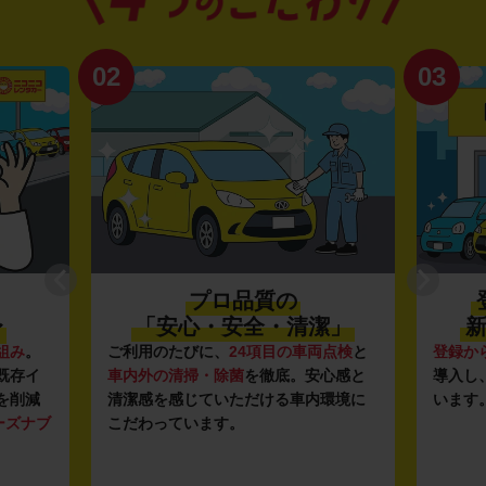
02
03
プロ品質の
〜
「安心・安全・清潔」
新
組み
。
ご利用のたびに、
24項目の車両点検
と
登録か
既存イ
車内外の清掃・除菌
を徹底。安心感と
導入し
を削減
清潔感を感じていただける車内環境に
います
ーズナブ
こだわっています。