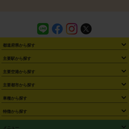
都道府県から探す
・
北海道
・
青森県
・
岩手県
・
宮城県
・
秋田県
・
山形県
主要駅から探す
・
福島県
・
東京都
・
神奈川県
・
埼玉県
・
千葉県
・
茨城県
・
札幌駅
・
仙台駅
・
新宿駅
・
池袋駅
・
渋谷駅
・
東京駅
主要空港から探す
・
栃木県
・
群馬県
・
山梨県
・
愛知県
・
静岡県
・
岐阜県
・
横浜駅
・
川崎駅
・
大宮駅
・
西船橋駅
・
柏駅
・
名古屋駅
・
新千歳空港
・
仙台空港
主要都市から探す
・
長野県
・
新潟県
・
富山県
・
石川県
・
福井県
・
大阪府
・
大阪駅
・
難波駅
・
三宮駅
・
京都駅
・
広島駅
・
博多駅
・
成田空港
・
羽田空港
・
兵庫県
・
京都府
・
滋賀県
・
和歌山県
・
奈良県
・
三重県
・
札幌市
・
仙台市
車種から探す
・
熊本駅
・
那覇空港駅
・
中部国際空港セントレア
・
関西国際空港
・
鳥取県
・
島根県
・
岡山県
・
広島県
・
山口県
・
徳島県
・
千葉市
・
さいたま市
・
軽自動車
・
コンパクトカー
・
ステーションワゴン・セダン
特徴から探す
・
大阪国際空港（伊丹空港）
・
神戸空港
・
香川県
・
愛媛県
・
高知県
・
福岡県
・
佐賀県
・
長崎県
・
横浜市
・
川崎市
・
ミニバン・ワンボックス
・
高級ミニバン・ワンボックス
・
SUV
・
岡山空港
・
徳島空港
・
ハイブリッド
・
宅配レンタカー
・
ETCカードレンタル
・
熊本県
・
大分県
・
宮崎県
・
鹿児島県
・
沖縄県
・
相模原市
・
新潟市
メニュー
・
軽トラック・商用バン