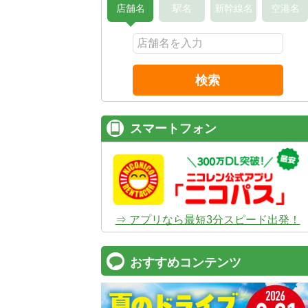
店舗名
駅名
新幹線名
空港名
検索
スマートフォン
⇒ アプリなら最短3分スピード出発！
おすすめコンテンツ