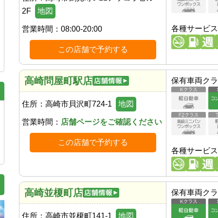
2F
地図
各種サービス
営業時間：
08:00-20:00
この店舗で予約する
高崎問屋町駅店
保有車両クラ
住所：
高崎市貝沢町724-1
地図
営業時間：
店舗ページをご確認ください
この店舗で予約する
各種サービス
高崎並榎町店
保有車両クラ
住所：
高崎市並榎町141-1
地図