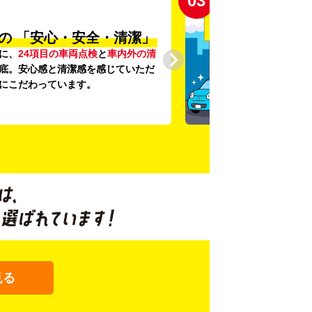
03
の
「安心・安全・清潔」
に、
24項目の車両点検
と
車内外の清
底。安心感と清潔感を感じていただ
にこだわっています。
見る