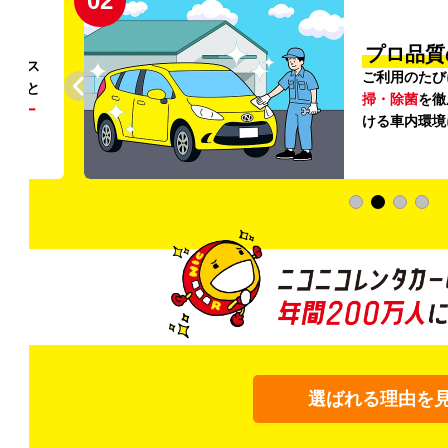
02
円〜
プロ品質
リンス
ご利用のたび
ること
掃・除菌
を徹
う
リー
ける車内環境
選ばれる理由を