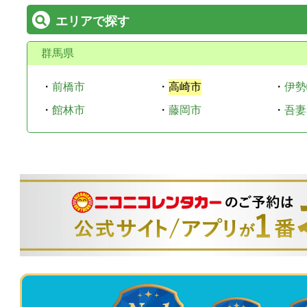
エリアで探す
群馬県
・
前橋市
・
高崎市
・
伊勢
・
館林市
・
藤岡市
・
吾妻