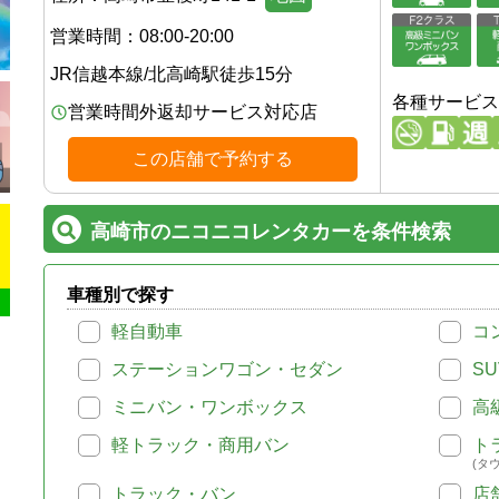
営業時間：
08:00-20:00
JR信越本線
/
北高崎駅
徒歩
15
分
各種サービス
営業時間外返却サービス対応店
この店舗で予約する
高崎市のニコニコレンタカーを条件検索
車種別で探す
軽自動車
コ
ステーションワゴン・セダン
SU
ミニバン・ワンボックス
高
軽トラック・商用バン
ト
(タ
トラック・バン
店