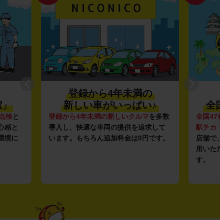
登録から4年未満の
潔」
新しい車がいっぱい♪
全
点検
と
登録から4年未満の新しいクルマ
を多数
全国47
心感と
導入し、快適な車両の提供を追求して
駅チカ
環境に
います。もちろん追加料金は0円です。
店舗で
用いた
す。