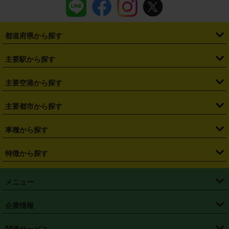
都道府県から探す
・
北海道
・
青森県
・
岩手県
・
宮城県
・
秋田県
・
山形県
主要駅から探す
・
福島県
・
東京都
・
神奈川県
・
埼玉県
・
千葉県
・
茨城県
・
札幌駅
・
仙台駅
・
新宿駅
・
池袋駅
・
渋谷駅
・
東京駅
主要空港から探す
・
栃木県
・
群馬県
・
山梨県
・
愛知県
・
静岡県
・
岐阜県
・
横浜駅
・
川崎駅
・
大宮駅
・
西船橋駅
・
柏駅
・
名古屋駅
・
新千歳空港
・
仙台空港
主要都市から探す
・
長野県
・
新潟県
・
富山県
・
石川県
・
福井県
・
大阪府
・
大阪駅
・
難波駅
・
三宮駅
・
京都駅
・
広島駅
・
博多駅
・
成田空港
・
羽田空港
・
兵庫県
・
京都府
・
滋賀県
・
和歌山県
・
奈良県
・
三重県
・
札幌市
・
仙台市
車種から探す
・
熊本駅
・
那覇空港駅
・
中部国際空港セントレア
・
関西国際空港
・
鳥取県
・
島根県
・
岡山県
・
広島県
・
山口県
・
徳島県
・
千葉市
・
さいたま市
・
軽自動車
・
コンパクトカー
・
ステーションワゴン・セダン
特徴から探す
・
大阪国際空港（伊丹空港）
・
神戸空港
・
香川県
・
愛媛県
・
高知県
・
福岡県
・
佐賀県
・
長崎県
・
横浜市
・
川崎市
・
ミニバン・ワンボックス
・
高級ミニバン・ワンボックス
・
SUV
・
岡山空港
・
徳島空港
・
ハイブリッド
・
宅配レンタカー
・
ETCカードレンタル
・
熊本県
・
大分県
・
宮崎県
・
鹿児島県
・
沖縄県
・
相模原市
・
新潟市
メニュー
・
軽トラック・商用バン
・
福岡空港
・
鹿児島空港
・
長期レンタル
・
深夜時間帯レンタル
・
免責補償プラス
・
静岡市
・
浜松市
・
・
トラック・バン
トップページ
・
はじめての方へ
・
ご利用案内
(タウンエースバン、ライトエースバン等)
企業情報
・
那覇空港
・
パーフェクト補償
・
スタッドレスタイヤ
・
直前予約
・
名古屋市
・
京都市
・
・
トラック・バン
ベストレート保証
・
予約から返却まで
・
・
店舗オリジナル
利用シーン別ガイ
(ハイエースバン・キャラバン等)
・
・
ニコパス(アプリ)
会社概要
・
ニュース
・
国際運転免許証
・
フランチャイズ募集
・
営業時間外返却サービス
・
個人情報保護
関連サービス
・
大阪市
・
堺市