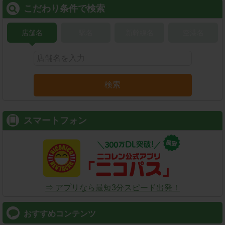
こだわり条件で検索
店舗名
駅名
新幹線名
空港名
検索
スマートフォン
⇒ アプリなら最短3分スピード出発！
おすすめコンテンツ