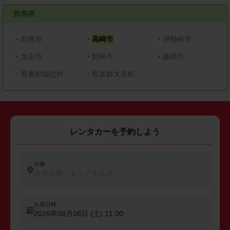
群馬県
・
前橋市
・
高崎市
・
伊勢崎市
・
太田市
・
館林市
・
藤岡市
・
吾妻郡嬬恋村
・
邑楽郡大泉町
レンタカーを予約しよう
出発
出発店舗、エリアを入力
出発日時
2026年08月08日 (土)
11:00