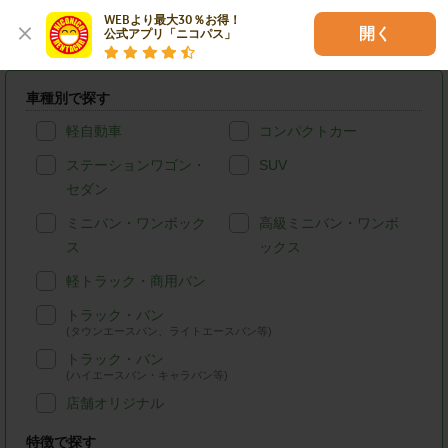
WEBより最大30％お得！

開く
公式アプリ「ニコパス」
高崎市のニコニコレンタカーを条件検索
車種別で探す
軽自動車
コンパクトカー
ステーションワゴン・
SUV
セダン
ミニバン・ワンボック
高級ミニバン・ワンボ
ス
ックス
軽トラック・商用バン
トラック・バン
(タウンエースバン、ライトエースバン等)
トラック・バン
(ハイエースバン・キャラバン等)
店舗オリジナル
特徴で探す