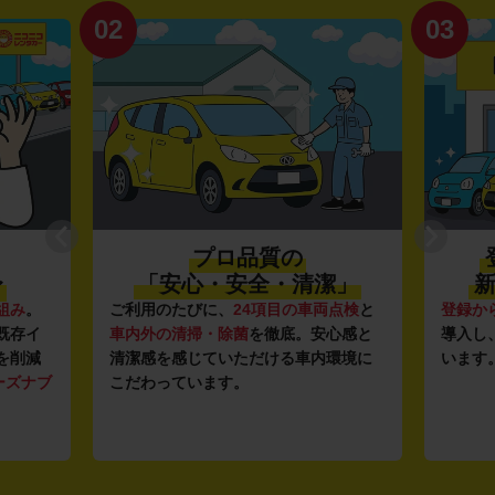
02
03
プロ品質の
〜
「安心・安全・清潔」
新
組み
。
ご利用のたびに、
24項目の車両点検
と
登録か
既存イ
車内外の清掃・除菌
を徹底。安心感と
導入し
を削減
清潔感を感じていただける車内環境に
います
ーズナブ
こだわっています。