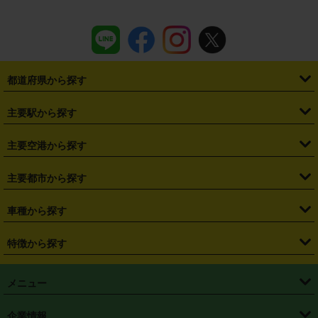
都道府県から探す
・
北海道
・
青森県
・
岩手県
・
宮城県
・
秋田県
・
山形県
主要駅から探す
・
福島県
・
東京都
・
神奈川県
・
埼玉県
・
千葉県
・
茨城県
・
札幌駅
・
仙台駅
・
新宿駅
・
池袋駅
・
渋谷駅
・
東京駅
主要空港から探す
・
栃木県
・
群馬県
・
山梨県
・
愛知県
・
静岡県
・
岐阜県
・
横浜駅
・
川崎駅
・
大宮駅
・
西船橋駅
・
柏駅
・
名古屋駅
・
新千歳空港
・
仙台空港
主要都市から探す
・
長野県
・
新潟県
・
富山県
・
石川県
・
福井県
・
大阪府
・
大阪駅
・
難波駅
・
三宮駅
・
京都駅
・
広島駅
・
博多駅
・
成田空港
・
羽田空港
・
兵庫県
・
京都府
・
滋賀県
・
和歌山県
・
奈良県
・
三重県
・
札幌市
・
仙台市
車種から探す
・
熊本駅
・
那覇空港駅
・
中部国際空港セントレア
・
関西国際空港
・
鳥取県
・
島根県
・
岡山県
・
広島県
・
山口県
・
徳島県
・
千葉市
・
さいたま市
・
軽自動車
・
コンパクトカー
・
ステーションワゴン・セダン
特徴から探す
・
大阪国際空港（伊丹空港）
・
神戸空港
・
香川県
・
愛媛県
・
高知県
・
福岡県
・
佐賀県
・
長崎県
・
横浜市
・
川崎市
・
ミニバン・ワンボックス
・
高級ミニバン・ワンボックス
・
SUV
・
岡山空港
・
徳島空港
・
ハイブリッド
・
宅配レンタカー
・
ETCカードレンタル
・
熊本県
・
大分県
・
宮崎県
・
鹿児島県
・
沖縄県
・
相模原市
・
新潟市
メニュー
・
軽トラック・商用バン
・
福岡空港
・
鹿児島空港
・
長期レンタル
・
深夜時間帯レンタル
・
免責補償プラス
・
静岡市
・
浜松市
・
・
トラック・バン
トップページ
・
はじめての方へ
・
ご利用案内
(タウンエースバン、ライトエースバン等)
企業情報
・
那覇空港
・
パーフェクト補償
・
スタッドレスタイヤ
・
直前予約