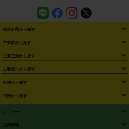
都道府県から探す
・
北海道
・
青森県
・
岩手県
・
宮城県
・
秋田県
・
山形県
主要駅から探す
・
福島県
・
東京都
・
神奈川県
・
埼玉県
・
千葉県
・
茨城県
・
札幌駅
・
仙台駅
・
新宿駅
・
池袋駅
・
渋谷駅
・
東京駅
主要空港から探す
・
栃木県
・
群馬県
・
山梨県
・
愛知県
・
静岡県
・
岐阜県
・
横浜駅
・
川崎駅
・
大宮駅
・
西船橋駅
・
柏駅
・
名古屋駅
・
新千歳空港
・
仙台空港
主要都市から探す
・
長野県
・
新潟県
・
富山県
・
石川県
・
福井県
・
大阪府
・
大阪駅
・
難波駅
・
三宮駅
・
京都駅
・
広島駅
・
博多駅
・
成田空港
・
羽田空港
・
兵庫県
・
京都府
・
滋賀県
・
和歌山県
・
奈良県
・
三重県
・
札幌市
・
仙台市
車種から探す
・
熊本駅
・
那覇空港駅
・
中部国際空港セントレア
・
関西国際空港
・
鳥取県
・
島根県
・
岡山県
・
広島県
・
山口県
・
徳島県
・
千葉市
・
さいたま市
・
軽自動車
・
コンパクトカー
・
ステーションワゴン・セダン
特徴から探す
・
大阪国際空港（伊丹空港）
・
神戸空港
・
香川県
・
愛媛県
・
高知県
・
福岡県
・
佐賀県
・
長崎県
・
横浜市
・
川崎市
・
ミニバン・ワンボックス
・
高級ミニバン・ワンボックス
・
SUV
・
岡山空港
・
徳島空港
・
ハイブリッド
・
宅配レンタカー
・
ETCカードレンタル
・
熊本県
・
大分県
・
宮崎県
・
鹿児島県
・
沖縄県
・
相模原市
・
新潟市
メニュー
・
軽トラック・商用バン
・
福岡空港
・
鹿児島空港
・
長期レンタル
・
深夜時間帯レンタル
・
免責補償プラス
・
静岡市
・
浜松市
・
・
トラック・バン
トップページ
・
はじめての方へ
・
ご利用案内
(タウンエースバン、ライトエースバン等)
企業情報
・
那覇空港
・
パーフェクト補償
・
スタッドレスタイヤ
・
直前予約
・
名古屋市
・
京都市