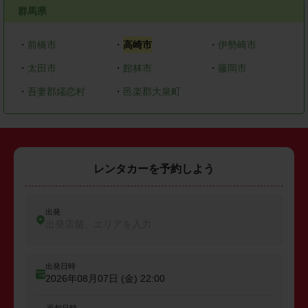
群馬県
・
前橋市
・
高崎市
・
伊勢崎市
・
太田市
・
館林市
・
藤岡市
・
吾妻郡嬬恋村
・
邑楽郡大泉町
レンタカーを予約しよう
出発
出発店舗、エリアを入力
出発日時
2026年08月07日 (金)
22:00