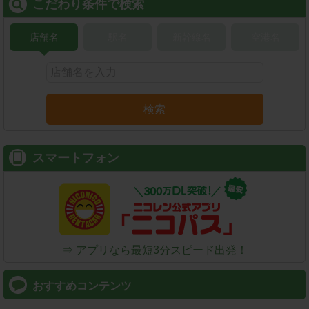
こだわり条件で検索
店舗名
駅名
新幹線名
空港名
検索
スマートフォン
⇒ アプリなら最短3分スピード出発！
おすすめコンテンツ