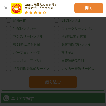
ハイブリッド
禁煙
WEBより最大30％お得！

開く
公式アプリ「ニコパス」
カード決済
スタッドレス
給油可能
ETCレンタル
宅配レンタカー
ウィークリーレンタル
マンスリーレンタル
朝7時以前も営業
夜21時以降も営業
深夜時間帯レンタル
パーフェクト補償
直前予約
ニコパス（アプリ）
国際運転免許証
営業時間外返却サービス
レッカー搬送サービス
絞り込む
エリアで探す