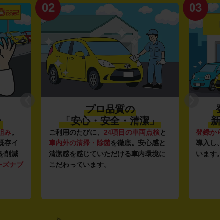
02
03
プロ品質の
〜
「安心・安全・清潔」
新
組み
。
ご利用のたびに、
24項目の車両点検
と
登録か
既存イ
車内外の清掃・除菌
を徹底。安心感と
導入し
を削減
清潔感を感じていただける車内環境に
います
ーズナブ
こだわっています。