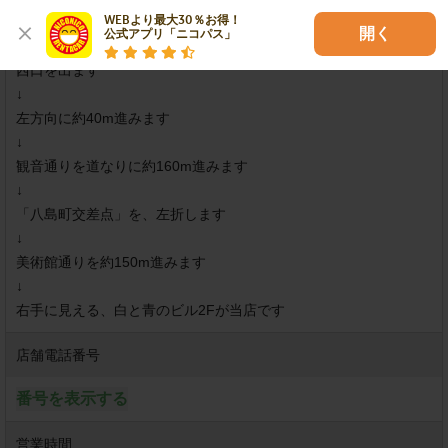
WEBより最大30％お得！

【高崎駅】から徒歩約4分

開く
公式アプリ「ニコパス」
西口を出ます

↓

左方向に約40m進みます

↓

観音通りを道なりに約160m進みます

↓

「八島町交差点」を、左折します

↓

美術館通りを約150m進みます

↓

店舗電話番号
番号を表示する
営業時間