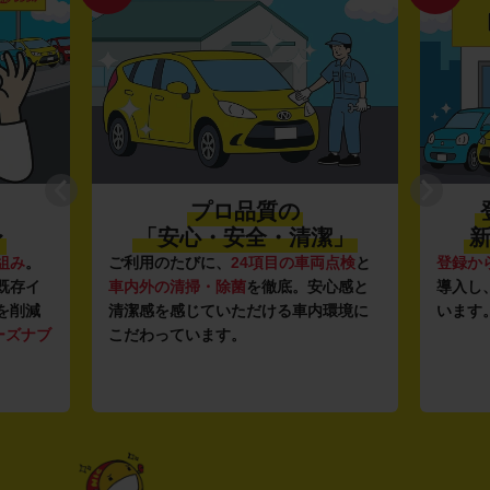
登録から4年未満の
潔」
新しい車がいっぱい♪
全
点検
と
登録から4年未満の新しいクルマ
を多数
全国47
心感と
導入し、快適な車両の提供を追求して
駅チカ
環境に
います。もちろん追加料金は0円です。
店舗で
用いた
す。