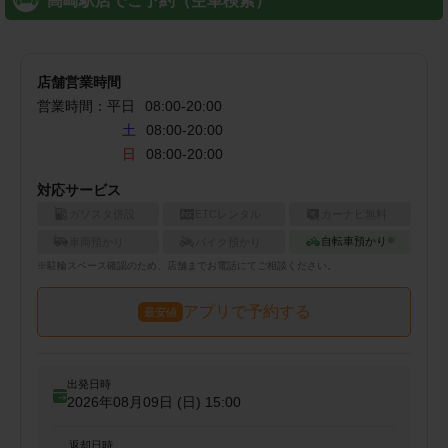
高崎駅店でご予約（空車検索）
店舗営業時間
営業時間：
平日
08:00
-
20:00
土
08:00-20:00
日
08:00-20:00
対応サービス
ガソスタ併設
ETCレンタル
カーナビ無料
自転車預かり
車両預かり
バイク預かり
※
※
駐輪
スペース確認のため、店舗までお電話にてご相談ください。
アプリで予約する
最安値
出発日時
2026年08月09日 (日)
15:00
返却日時