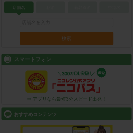
店舗名
駅名
新幹線名
空港名
検索
スマートフォン
⇒ アプリなら最短3分スピード出発！
おすすめコンテンツ