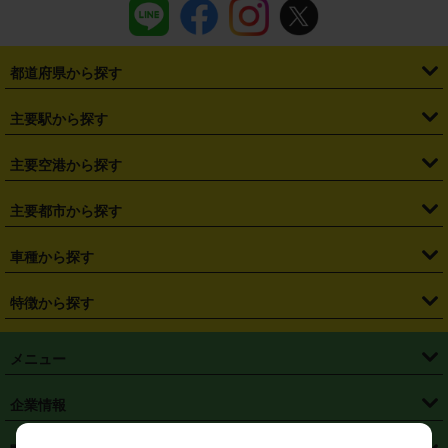
都道府県から探す
・
北海道
・
青森県
・
岩手県
・
宮城県
・
秋田県
・
山形県
主要駅から探す
・
福島県
・
東京都
・
神奈川県
・
埼玉県
・
千葉県
・
茨城県
・
札幌駅
・
仙台駅
・
新宿駅
・
池袋駅
・
渋谷駅
・
東京駅
主要空港から探す
・
栃木県
・
群馬県
・
山梨県
・
愛知県
・
静岡県
・
岐阜県
・
横浜駅
・
川崎駅
・
大宮駅
・
西船橋駅
・
柏駅
・
名古屋駅
・
新千歳空港
・
仙台空港
主要都市から探す
・
長野県
・
新潟県
・
富山県
・
石川県
・
福井県
・
大阪府
・
大阪駅
・
難波駅
・
三宮駅
・
京都駅
・
広島駅
・
博多駅
・
成田空港
・
羽田空港
・
兵庫県
・
京都府
・
滋賀県
・
和歌山県
・
奈良県
・
三重県
・
札幌市
・
仙台市
車種から探す
・
熊本駅
・
那覇空港駅
・
中部国際空港セントレア
・
関西国際空港
・
鳥取県
・
島根県
・
岡山県
・
広島県
・
山口県
・
徳島県
・
千葉市
・
さいたま市
・
軽自動車
・
コンパクトカー
・
ステーションワゴン・セダン
特徴から探す
・
大阪国際空港（伊丹空港）
・
神戸空港
・
香川県
・
愛媛県
・
高知県
・
福岡県
・
佐賀県
・
長崎県
・
横浜市
・
川崎市
・
ミニバン・ワンボックス
・
高級ミニバン・ワンボックス
・
SUV
・
岡山空港
・
徳島空港
・
ハイブリッド
・
宅配レンタカー
・
ETCカードレンタル
・
熊本県
・
大分県
・
宮崎県
・
鹿児島県
・
沖縄県
・
相模原市
・
新潟市
メニュー
・
軽トラック・商用バン
・
福岡空港
・
鹿児島空港
・
長期レンタル
・
深夜時間帯レンタル
・
免責補償プラス
・
静岡市
・
浜松市
・
・
トラック・バン
トップページ
・
はじめての方へ
・
ご利用案内
(タウンエースバン、ライトエースバン等)
企業情報
・
那覇空港
・
パーフェクト補償
・
スタッドレスタイヤ
・
直前予約
・
名古屋市
・
京都市
・
・
トラック・バン
ベストレート保証
・
予約から返却まで
・
・
店舗オリジナル
利用シーン別ガイ
(ハイエースバン・キャラバン等)
・
・
ニコパス(アプリ)
会社概要
・
ニュース
・
国際運転免許証
・
フランチャイズ募集
・
営業時間外返却サービス
・
個人情報保護