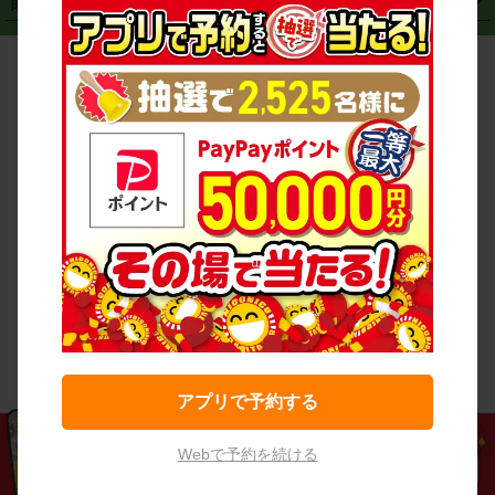
関連サービス
・
大阪市
・
堺市
ド
・
・
レッカー搬送サービス
カスタマーハラスメントに対する基本方針
・
神戸市
・
岡山市
・
・
車種・料金
カーリースなら「定額ニコノリパック」
・
店舗を探す
・
キャンペーン
© NICONICO RENT A CAR
・
特定商取引法に基づく表記
・
旅行業約款
・
広島市
・
北九州市
・
・
会員特典
超短期カーリースの「ニコリース」
・
選ばれる理由
・
安心・安全への取
り組み
・
福岡市
・
熊本市
・
清潔・快適な車内
・
徹底した車両点検
・
新しいクルマ
空間
・
お客様の声
・
お客様大賞
・
よくある質問
・
お問い合わせ
・
予約キャンセル・
・
保険・補償
変更
・
事故・故障
・
交通違反
・
サイトマップ
・
貸渡約款
・
利用規約
アプリで予約する
Webで予約を続ける