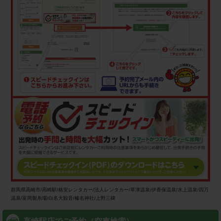
群馬県高崎市/高崎駅/格安レンタカー/法人レンタカー/草津温泉/伊香保温泉/水上温泉/四万
温泉/富岡製糸場/白名大観音/榛名神社/上野三碑