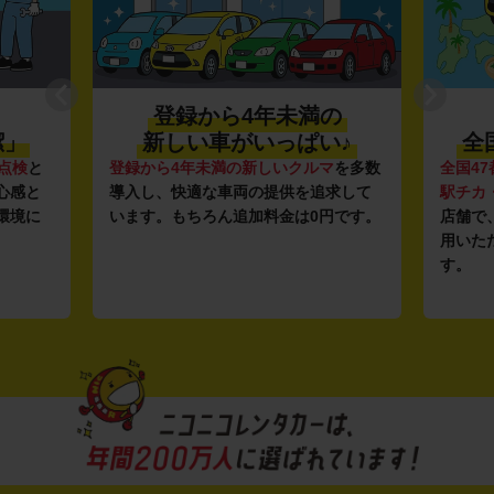
登録から4年未満の
潔」
新しい車がいっぱい♪
全
点検
と
登録から4年未満の新しいクルマ
を多数
全国47
心感と
導入し、快適な車両の提供を追求して
駅チカ
環境に
います。もちろん追加料金は0円です。
店舗で
用いた
す。