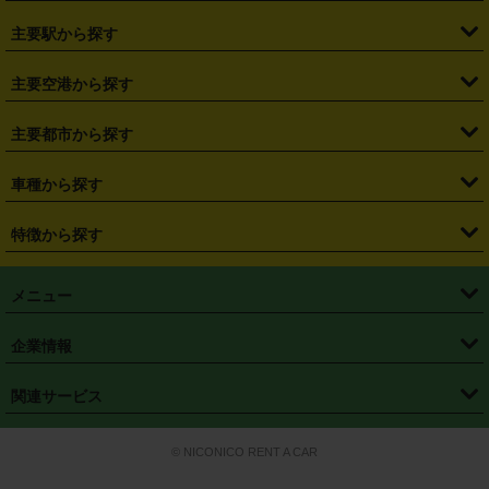
・
北海道
・
青森県
・
岩手県
・
宮城県
・
秋田県
・
山形県
主要駅から探す
・
福島県
・
東京都
・
神奈川県
・
埼玉県
・
千葉県
・
茨城県
・
札幌駅
・
仙台駅
・
新宿駅
・
池袋駅
・
渋谷駅
・
東京駅
主要空港から探す
・
栃木県
・
群馬県
・
山梨県
・
愛知県
・
静岡県
・
岐阜県
・
横浜駅
・
川崎駅
・
大宮駅
・
西船橋駅
・
柏駅
・
名古屋駅
・
新千歳空港
・
仙台空港
主要都市から探す
・
長野県
・
新潟県
・
富山県
・
石川県
・
福井県
・
大阪府
・
大阪駅
・
難波駅
・
三宮駅
・
京都駅
・
広島駅
・
博多駅
・
成田空港
・
羽田空港
・
兵庫県
・
京都府
・
滋賀県
・
和歌山県
・
奈良県
・
三重県
・
札幌市
・
仙台市
車種から探す
・
熊本駅
・
那覇空港駅
・
中部国際空港セントレア
・
関西国際空港
・
鳥取県
・
島根県
・
岡山県
・
広島県
・
山口県
・
徳島県
・
千葉市
・
さいたま市
・
軽自動車
・
コンパクトカー
・
ステーションワゴン・セダン
特徴から探す
・
大阪国際空港（伊丹空港）
・
神戸空港
・
香川県
・
愛媛県
・
高知県
・
福岡県
・
佐賀県
・
長崎県
・
横浜市
・
川崎市
・
ミニバン・ワンボックス
・
高級ミニバン・ワンボックス
・
SUV
・
岡山空港
・
徳島空港
・
ハイブリッド
・
宅配レンタカー
・
ETCカードレンタル
・
熊本県
・
大分県
・
宮崎県
・
鹿児島県
・
沖縄県
・
相模原市
・
新潟市
メニュー
・
軽トラック・商用バン
・
福岡空港
・
鹿児島空港
・
長期レンタル
・
深夜時間帯レンタル
・
免責補償プラス
・
静岡市
・
浜松市
・
・
トラック・バン
トップページ
・
はじめての方へ
・
ご利用案内
(タウンエースバン、ライトエースバン等)
企業情報
・
那覇空港
・
パーフェクト補償
・
スタッドレスタイヤ
・
直前予約
・
名古屋市
・
京都市
・
・
トラック・バン
ベストレート保証
・
予約から返却まで
・
・
店舗オリジナル
利用シーン別ガイ
(ハイエースバン・キャラバン等)
・
・
ニコパス(アプリ)
会社概要
・
ニュース
・
国際運転免許証
・
フランチャイズ募集
・
営業時間外返却サービス
・
個人情報保護
関連サービス
・
大阪市
・
堺市
ド
・
・
レッカー搬送サービス
カスタマーハラスメントに対する基本方針
・
神戸市
・
岡山市
・
・
車種・料金
カーリースなら「定額ニコノリパック」
・
店舗を探す
・
キャンペーン
© NICONICO RENT A CAR
・
特定商取引法に基づく表記
・
旅行業約款
・
広島市
・
北九州市
・
・
会員特典
超短期カーリースの「ニコリース」
・
選ばれる理由
・
安心・安全への取