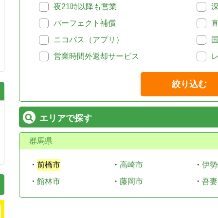
夜21時以降も営業
パーフェクト補償
ニコパス（アプリ）
営業時間外返却サービス
絞り込む
エリアで探す
群馬県
・
前橋市
・
高崎市
・
伊勢
・
館林市
・
藤岡市
・
吾妻