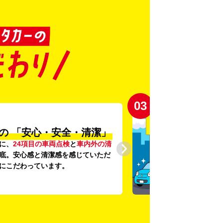
03
の
「安心・安全・清潔」
に、
24項目の車両点検
と
車内外の清
底。安心感と清潔感を感じていただ
にこだわっています。