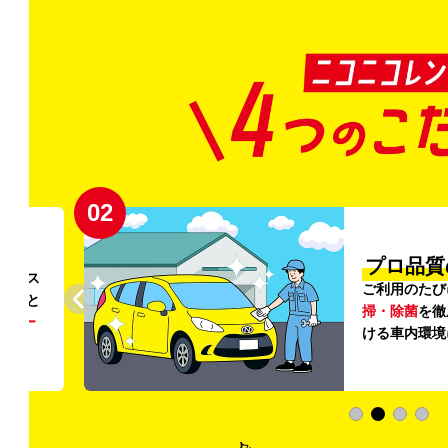
02
円〜
プロ品質
リンス
ご利用のたび
ること
掃・除菌
を徹
う
リー
ける車内環境