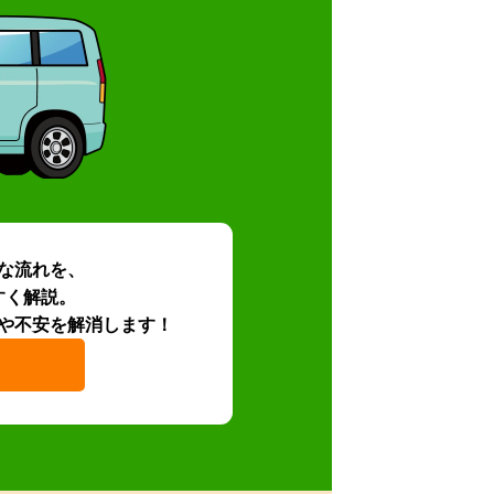
な流れを、
すく解説。
や不安を解消します！