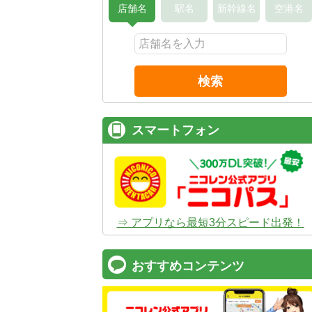
店舗名
駅名
新幹線名
空港名
検索
スマートフォン
⇒ アプリなら最短3分スピード出発！
おすすめコンテンツ