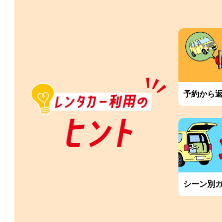
予約から
シーン別