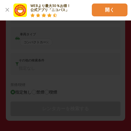
WEBより最大30％お得！

開く
公式アプリ「ニコパス」
返却日時
2026年08月10日 (月)
15:00
車両タイプ
コンパクトカー
その他の検索条件
指定なし
禁煙/喫煙
指定無し
禁煙
喫煙
レンタカーを検索する