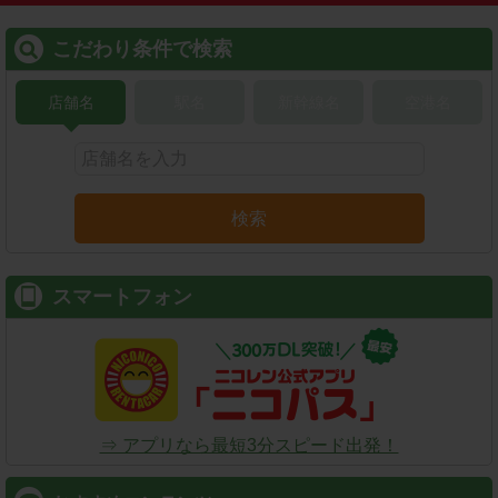
こだわり条件で検索
店舗名
駅名
新幹線名
空港名
検索
スマートフォン
⇒ アプリなら最短3分スピード出発！