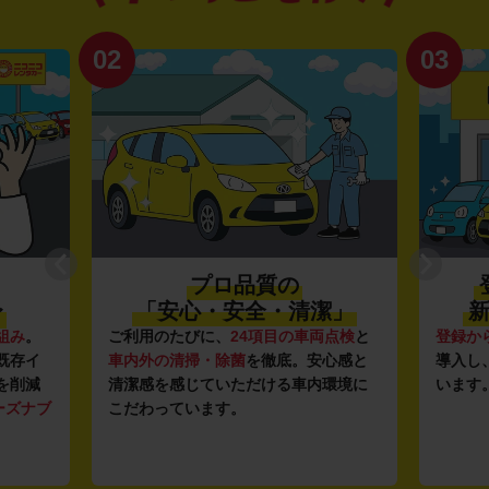
02
03
プロ品質の
〜
「安心・安全・清潔」
新
組み
。
ご利用のたびに、
24項目の車両点検
と
登録か
既存イ
車内外の清掃・除菌
を徹底。安心感と
導入し
を削減
清潔感を感じていただける車内環境に
います
ーズナブ
こだわっています。