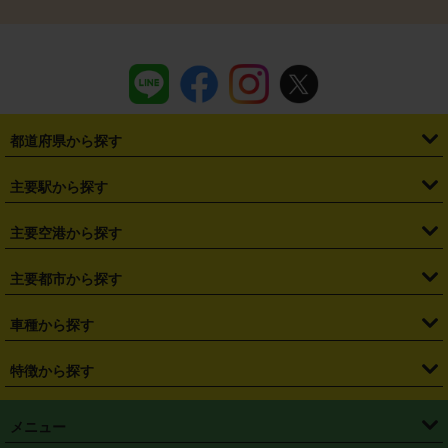
都道府県から探す
・
北海道
・
青森県
・
岩手県
・
宮城県
・
秋田県
・
山形県
主要駅から探す
・
福島県
・
東京都
・
神奈川県
・
埼玉県
・
千葉県
・
茨城県
・
札幌駅
・
仙台駅
・
新宿駅
・
池袋駅
・
渋谷駅
・
東京駅
主要空港から探す
・
栃木県
・
群馬県
・
山梨県
・
愛知県
・
静岡県
・
岐阜県
・
横浜駅
・
川崎駅
・
大宮駅
・
西船橋駅
・
柏駅
・
名古屋駅
・
新千歳空港
・
仙台空港
主要都市から探す
・
長野県
・
新潟県
・
富山県
・
石川県
・
福井県
・
大阪府
・
大阪駅
・
難波駅
・
三宮駅
・
京都駅
・
広島駅
・
博多駅
・
成田空港
・
羽田空港
・
兵庫県
・
京都府
・
滋賀県
・
和歌山県
・
奈良県
・
三重県
・
札幌市
・
仙台市
車種から探す
・
熊本駅
・
那覇空港駅
・
中部国際空港セントレア
・
関西国際空港
・
鳥取県
・
島根県
・
岡山県
・
広島県
・
山口県
・
徳島県
・
千葉市
・
さいたま市
・
軽自動車
・
コンパクトカー
・
ステーションワゴン・セダン
特徴から探す
・
大阪国際空港（伊丹空港）
・
神戸空港
・
香川県
・
愛媛県
・
高知県
・
福岡県
・
佐賀県
・
長崎県
・
横浜市
・
川崎市
・
ミニバン・ワンボックス
・
高級ミニバン・ワンボックス
・
SUV
・
岡山空港
・
徳島空港
・
ハイブリッド
・
宅配レンタカー
・
ETCカードレンタル
・
熊本県
・
大分県
・
宮崎県
・
鹿児島県
・
沖縄県
・
相模原市
・
新潟市
メニュー
・
軽トラック・商用バン
・
福岡空港
・
鹿児島空港
・
長期レンタル
・
深夜時間帯レンタル
・
免責補償プラス