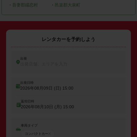
・
吾妻郡嬬恋村
・
邑楽郡大泉町
レンタカーを予約しよう
出発
出発店舗、エリアを入力
出発日時
2026年08月09日 (日)
15:00
返却日時
2026年08月10日 (月)
15:00
車両タイプ
コンパクトカー