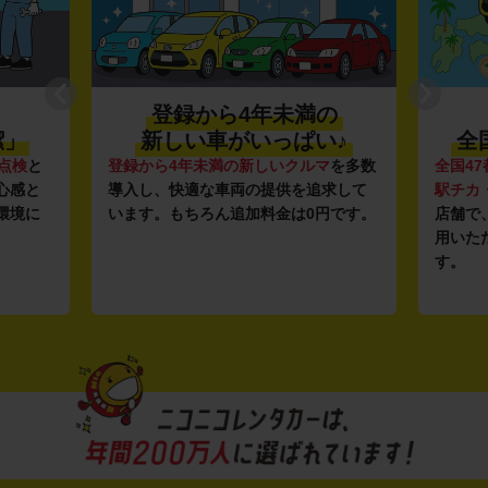
登録から4年未満の
潔」
新しい車がいっぱい♪
全
点検
と
登録から4年未満の新しいクルマ
を多数
全国47
心感と
導入し、快適な車両の提供を追求して
駅チカ
環境に
います。もちろん追加料金は0円です。
店舗で
用いた
す。