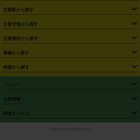
・
北海道
・
青森県
・
岩手県
・
宮城県
・
秋田県
・
山形県
主要駅から探す
・
福島県
・
東京都
・
神奈川県
・
埼玉県
・
千葉県
・
茨城県
・
札幌駅
・
仙台駅
・
新宿駅
・
池袋駅
・
渋谷駅
・
東京駅
主要空港から探す
・
栃木県
・
群馬県
・
山梨県
・
愛知県
・
静岡県
・
岐阜県
・
横浜駅
・
川崎駅
・
大宮駅
・
西船橋駅
・
柏駅
・
名古屋駅
・
新千歳空港
・
仙台空港
主要都市から探す
・
長野県
・
新潟県
・
富山県
・
石川県
・
福井県
・
大阪府
・
大阪駅
・
難波駅
・
三宮駅
・
京都駅
・
広島駅
・
博多駅
・
成田空港
・
羽田空港
・
兵庫県
・
京都府
・
滋賀県
・
和歌山県
・
奈良県
・
三重県
・
札幌市
・
仙台市
車種から探す
・
熊本駅
・
那覇空港駅
・
中部国際空港セントレア
・
関西国際空港
・
鳥取県
・
島根県
・
岡山県
・
広島県
・
山口県
・
徳島県
・
千葉市
・
さいたま市
・
軽自動車
・
コンパクトカー
・
ステーションワゴン・セダン
特徴から探す
・
大阪国際空港（伊丹空港）
・
神戸空港
・
香川県
・
愛媛県
・
高知県
・
福岡県
・
佐賀県
・
長崎県
・
横浜市
・
川崎市
・
ミニバン・ワンボックス
・
高級ミニバン・ワンボックス
・
SUV
・
岡山空港
・
徳島空港
・
ハイブリッド
・
宅配レンタカー
・
ETCカードレンタル
・
熊本県
・
大分県
・
宮崎県
・
鹿児島県
・
沖縄県
・
相模原市
・
新潟市
メニュー
・
軽トラック・商用バン
・
福岡空港
・
鹿児島空港
・
長期レンタル
・
深夜時間帯レンタル
・
免責補償プラス
・
静岡市
・
浜松市
・
・
トラック・バン
トップページ
・
はじめての方へ
・
ご利用案内
(タウンエースバン、ライトエースバン等)
企業情報
・
那覇空港
・
パーフェクト補償
・
スタッドレスタイヤ
・
直前予約
・
名古屋市
・
京都市
・
・
トラック・バン
ベストレート保証
・
予約から返却まで
・
・
店舗オリジナル
利用シーン別ガイ
(ハイエースバン・キャラバン等)
・
・
ニコパス(アプリ)
会社概要
・
ニュース
・
国際運転免許証
・
フランチャイズ募集
・
営業時間外返却サービス
・
個人情報保護
関連サービス
・
大阪市
・
堺市
ド
・
・
レッカー搬送サービス
カスタマーハラスメントに対する基本方針
・
神戸市
・
岡山市
・
・
車種・料金
カーリースなら「定額ニコノリパック」
・
店舗を探す
・
キャンペーン
© NICONICO RENT A CAR
・
特定商取引法に基づく表記
・
旅行業約款
・
広島市
・
北九州市
・
・
会員特典
超短期カーリースの「ニコリース」
・
選ばれる理由
・
安心・安全への取