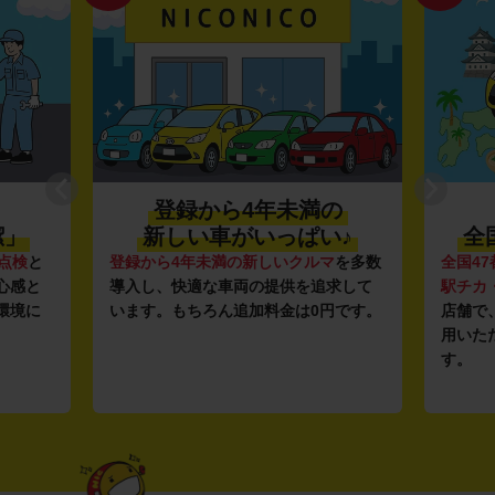
登録から4年未満の
潔」
新しい車がいっぱい♪
全
点検
と
登録から4年未満の新しいクルマ
を多数
全国47
心感と
導入し、快適な車両の提供を追求して
駅チカ
環境に
います。もちろん追加料金は0円です。
店舗で
用いた
す。