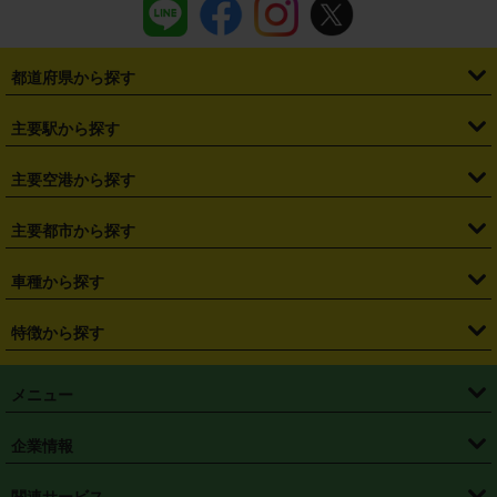
都道府県から探す
・
北海道
・
青森県
・
岩手県
・
宮城県
・
秋田県
・
山形県
主要駅から探す
・
福島県
・
東京都
・
神奈川県
・
埼玉県
・
千葉県
・
茨城県
・
札幌駅
・
仙台駅
・
新宿駅
・
池袋駅
・
渋谷駅
・
東京駅
主要空港から探す
・
栃木県
・
群馬県
・
山梨県
・
愛知県
・
静岡県
・
岐阜県
・
横浜駅
・
川崎駅
・
大宮駅
・
西船橋駅
・
柏駅
・
名古屋駅
・
新千歳空港
・
仙台空港
主要都市から探す
・
長野県
・
新潟県
・
富山県
・
石川県
・
福井県
・
大阪府
・
大阪駅
・
難波駅
・
三宮駅
・
京都駅
・
広島駅
・
博多駅
・
成田空港
・
羽田空港
・
兵庫県
・
京都府
・
滋賀県
・
和歌山県
・
奈良県
・
三重県
・
札幌市
・
仙台市
車種から探す
・
熊本駅
・
那覇空港駅
・
中部国際空港セントレア
・
関西国際空港
・
鳥取県
・
島根県
・
岡山県
・
広島県
・
山口県
・
徳島県
・
千葉市
・
さいたま市
・
軽自動車
・
コンパクトカー
・
ステーションワゴン・セダン
特徴から探す
・
大阪国際空港（伊丹空港）
・
神戸空港
・
香川県
・
愛媛県
・
高知県
・
福岡県
・
佐賀県
・
長崎県
・
横浜市
・
川崎市
・
ミニバン・ワンボックス
・
高級ミニバン・ワンボックス
・
SUV
・
岡山空港
・
徳島空港
・
ハイブリッド
・
宅配レンタカー
・
ETCカードレンタル
・
熊本県
・
大分県
・
宮崎県
・
鹿児島県
・
沖縄県
・
相模原市
・
新潟市
メニュー
・
軽トラック・商用バン
・
福岡空港
・
鹿児島空港
・
長期レンタル
・
深夜時間帯レンタル
・
免責補償プラス
・
静岡市
・
浜松市
・
・
トラック・バン
トップページ
・
はじめての方へ
・
ご利用案内
(タウンエースバン、ライトエースバン等)
企業情報
・
那覇空港
・
パーフェクト補償
・
スタッドレスタイヤ
・
直前予約
・
名古屋市
・
京都市
・
・
トラック・バン
ベストレート保証
・
予約から返却まで
・
・
店舗オリジナル
利用シーン別ガイ
(ハイエースバン・キャラバン等)
・
・
ニコパス(アプリ)
会社概要
・
ニュース
・
国際運転免許証
・
フランチャイズ募集
・
営業時間外返却サービス
・
個人情報保護
関連サービス
・
大阪市
・
堺市