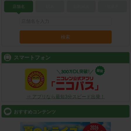
店舗名
駅名
新幹線名
空港名
検索
スマートフォン
⇒ アプリなら最短3分スピード出発！
おすすめコンテンツ