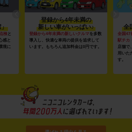
登録から4年未満の
潔」
新しい車がいっぱい♪
全
点検
と
登録から4年未満の新しいクルマ
を多数
全国47
心感と
導入し、快適な車両の提供を追求して
駅チカ
環境に
います。もちろん追加料金は0円です。
店舗で
用いた
す。