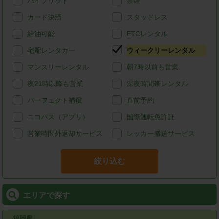
ハイブリッド
禁煙
カード決済
スタッドレス
給油可能
ETCレンタル
宅配レンタカー
ウィークリーレンタル
マンスリーレンタル
朝7時以前も営業
夜21時以降も営業
深夜時間帯レンタル
パーフェクト補償
直前予約
ニコパス（アプリ）
国際運転免許証
営業時間外返却サービス
レッカー搬送サービス
絞り込む
エリアで探す
福岡県