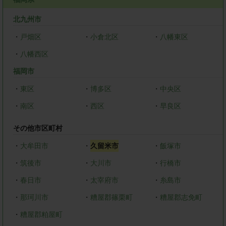
北九州市
・
戸畑区
・
小倉北区
・
八幡東区
・
八幡西区
福岡市
・
東区
・
博多区
・
中央区
・
南区
・
西区
・
早良区
その他市区町村
・
大牟田市
・
久留米市
・
飯塚市
・
筑後市
・
大川市
・
行橋市
・
春日市
・
太宰府市
・
糸島市
・
那珂川市
・
糟屋郡篠栗町
・
糟屋郡志免町
・
糟屋郡粕屋町