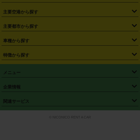
・
福島県
・
東京都
・
神奈川県
・
埼玉県
・
千葉県
・
茨城県
・
札幌駅
・
仙台駅
・
新宿駅
・
池袋駅
・
渋谷駅
・
東京駅
主要空港から探す
・
栃木県
・
群馬県
・
山梨県
・
愛知県
・
静岡県
・
岐阜県
・
横浜駅
・
川崎駅
・
大宮駅
・
西船橋駅
・
柏駅
・
名古屋駅
・
新千歳空港
・
仙台空港
主要都市から探す
・
長野県
・
新潟県
・
富山県
・
石川県
・
福井県
・
大阪府
・
大阪駅
・
難波駅
・
三宮駅
・
京都駅
・
広島駅
・
博多駅
・
成田空港
・
羽田空港
・
兵庫県
・
京都府
・
滋賀県
・
和歌山県
・
奈良県
・
三重県
・
札幌市
・
仙台市
車種から探す
・
熊本駅
・
那覇空港駅
・
中部国際空港セントレア
・
関西国際空港
・
鳥取県
・
島根県
・
岡山県
・
広島県
・
山口県
・
徳島県
・
千葉市
・
さいたま市
・
軽自動車
・
コンパクトカー
・
ステーションワゴン・セダン
特徴から探す
・
大阪国際空港（伊丹空港）
・
神戸空港
・
香川県
・
愛媛県
・
高知県
・
福岡県
・
佐賀県
・
長崎県
・
横浜市
・
川崎市
・
ミニバン・ワンボックス
・
高級ミニバン・ワンボックス
・
SUV
・
岡山空港
・
徳島空港
・
ハイブリッド
・
宅配レンタカー
・
ETCカードレンタル
・
熊本県
・
大分県
・
宮崎県
・
鹿児島県
・
沖縄県
・
相模原市
・
新潟市
メニュー
・
軽トラック・商用バン
・
福岡空港
・
鹿児島空港
・
長期レンタル
・
深夜時間帯レンタル
・
免責補償プラス
・
静岡市
・
浜松市
・
・
トラック・バン
トップページ
・
はじめての方へ
・
ご利用案内
(タウンエースバン、ライトエースバン等)
企業情報
・
那覇空港
・
パーフェクト補償
・
スタッドレスタイヤ
・
直前予約
・
名古屋市
・
京都市
・
・
トラック・バン
ベストレート保証
・
予約から返却まで
・
・
店舗オリジナル
利用シーン別ガイ
(ハイエースバン・キャラバン等)
・
・
ニコパス(アプリ)
会社概要
・
ニュース
・
国際運転免許証
・
フランチャイズ募集
・
営業時間外返却サービス
・
個人情報保護
関連サービス
・
大阪市
・
堺市
ド
・
・
レッカー搬送サービス
カスタマーハラスメントに対する基本方針
・
神戸市
・
岡山市
・
・
車種・料金
カーリースなら「定額ニコノリパック」
・
店舗を探す
・
キャンペーン
© NICONICO RENT A CAR
・
特定商取引法に基づく表記
・
旅行業約款
・
広島市
・
北九州市
・
・
会員特典
超短期カーリースの「ニコリース」
・
選ばれる理由
・
安心・安全への取
り組み
・
福岡市
・
熊本市