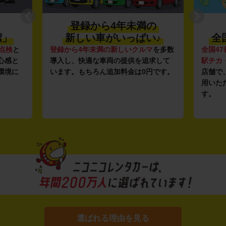
登録から4年未満の
潔」
新しい車がいっぱい♪
全
点検
と
登録から4年未満の新しいクルマ
を多数
全国47
心感と
導入し、快適な車両の提供を追求して
駅チカ
環境に
います。もちろん追加料金は0円です。
店舗で
用いた
す。
選ばれる理由を見る