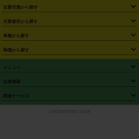
・
福島県
・
東京都
・
神奈川県
・
埼玉県
・
千葉県
・
茨城県
・
札幌駅
・
仙台駅
・
新宿駅
・
池袋駅
・
渋谷駅
・
東京駅
主要空港から探す
・
栃木県
・
群馬県
・
山梨県
・
愛知県
・
静岡県
・
岐阜県
・
横浜駅
・
川崎駅
・
大宮駅
・
西船橋駅
・
柏駅
・
名古屋駅
・
新千歳空港
・
仙台空港
主要都市から探す
・
長野県
・
新潟県
・
富山県
・
石川県
・
福井県
・
大阪府
・
大阪駅
・
難波駅
・
三宮駅
・
京都駅
・
広島駅
・
博多駅
・
成田空港
・
羽田空港
・
兵庫県
・
京都府
・
滋賀県
・
和歌山県
・
奈良県
・
三重県
・
札幌市
・
仙台市
車種から探す
・
熊本駅
・
那覇空港駅
・
中部国際空港セントレア
・
関西国際空港
・
鳥取県
・
島根県
・
岡山県
・
広島県
・
山口県
・
徳島県
・
千葉市
・
さいたま市
・
軽自動車
・
コンパクトカー
・
ステーションワゴン・セダン
特徴から探す
・
大阪国際空港（伊丹空港）
・
神戸空港
・
香川県
・
愛媛県
・
高知県
・
福岡県
・
佐賀県
・
長崎県
・
横浜市
・
川崎市
・
ミニバン・ワンボックス
・
高級ミニバン・ワンボックス
・
SUV
・
岡山空港
・
徳島空港
・
ハイブリッド
・
宅配レンタカー
・
ETCカードレンタル
・
熊本県
・
大分県
・
宮崎県
・
鹿児島県
・
沖縄県
・
相模原市
・
新潟市
メニュー
・
軽トラック・商用バン
・
福岡空港
・
鹿児島空港
・
長期レンタル
・
深夜時間帯レンタル
・
免責補償プラス
・
静岡市
・
浜松市
・
・
トラック・バン
トップページ
・
はじめての方へ
・
ご利用案内
(タウンエースバン、ライトエースバン等)
企業情報
・
那覇空港
・
パーフェクト補償
・
スタッドレスタイヤ
・
直前予約
・
名古屋市
・
京都市
・
・
トラック・バン
ベストレート保証
・
予約から返却まで
・
・
店舗オリジナル
利用シーン別ガイ
(ハイエースバン・キャラバン等)
・
・
ニコパス(アプリ)
会社概要
・
ニュース
・
国際運転免許証
・
フランチャイズ募集
・
営業時間外返却サービス
・
個人情報保護
関連サービス
・
大阪市
・
堺市
ド
・
・
レッカー搬送サービス
カスタマーハラスメントに対する基本方針
・
神戸市
・
岡山市
・
・
車種・料金
カーリースなら「定額ニコノリパック」
・
店舗を探す
・
キャンペーン
© NICONICO RENT A CAR
・
特定商取引法に基づく表記
・
旅行業約款
・
広島市
・
北九州市
・
・
会員特典
超短期カーリースの「ニコリース」
・
選ばれる理由
・
安心・安全への取
り組み
・
福岡市
・
熊本市
・
清潔・快適な車内
・
徹底した車両点検
・
新しいクルマ