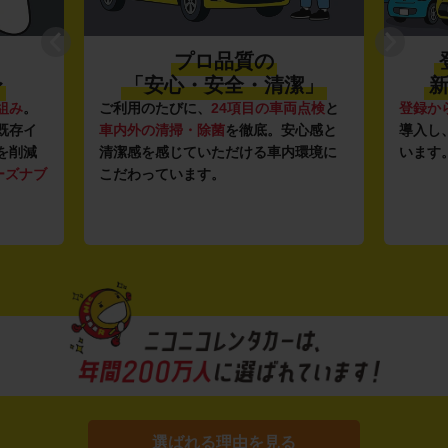
プロ品質の
〜
「安心・安全・清潔」
新
組み
。
ご利用のたびに、
24項目の車両点検
と
登録か
既存イ
車内外の清掃・除菌
を徹底。安心感と
導入し
を削減
清潔感を感じていただける車内環境に
います
ーズナブ
こだわっています。
選ばれる理由を見る