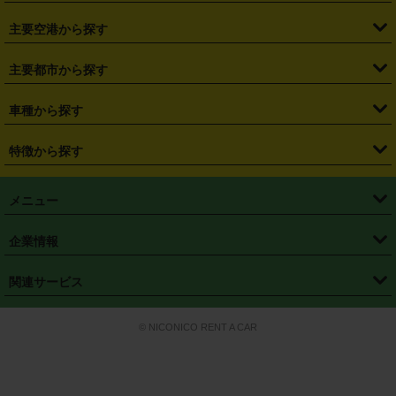
・
福島県
・
東京都
・
神奈川県
・
埼玉県
・
千葉県
・
茨城県
・
札幌駅
・
仙台駅
・
新宿駅
・
池袋駅
・
渋谷駅
・
東京駅
主要空港から探す
・
栃木県
・
群馬県
・
山梨県
・
愛知県
・
静岡県
・
岐阜県
・
横浜駅
・
川崎駅
・
大宮駅
・
西船橋駅
・
柏駅
・
名古屋駅
・
新千歳空港
・
仙台空港
主要都市から探す
・
長野県
・
新潟県
・
富山県
・
石川県
・
福井県
・
大阪府
・
大阪駅
・
難波駅
・
三宮駅
・
京都駅
・
広島駅
・
博多駅
・
成田空港
・
羽田空港
・
兵庫県
・
京都府
・
滋賀県
・
和歌山県
・
奈良県
・
三重県
・
札幌市
・
仙台市
車種から探す
・
熊本駅
・
那覇空港駅
・
中部国際空港セントレア
・
関西国際空港
・
鳥取県
・
島根県
・
岡山県
・
広島県
・
山口県
・
徳島県
・
千葉市
・
さいたま市
・
軽自動車
・
コンパクトカー
・
ステーションワゴン・セダン
特徴から探す
・
大阪国際空港（伊丹空港）
・
神戸空港
・
香川県
・
愛媛県
・
高知県
・
福岡県
・
佐賀県
・
長崎県
・
横浜市
・
川崎市
・
ミニバン・ワンボックス
・
高級ミニバン・ワンボックス
・
SUV
・
岡山空港
・
徳島空港
・
ハイブリッド
・
宅配レンタカー
・
ETCカードレンタル
・
熊本県
・
大分県
・
宮崎県
・
鹿児島県
・
沖縄県
・
相模原市
・
新潟市
メニュー
・
軽トラック・商用バン
・
福岡空港
・
鹿児島空港
・
長期レンタル
・
深夜時間帯レンタル
・
免責補償プラス
・
静岡市
・
浜松市
・
・
トラック・バン
トップページ
・
はじめての方へ
・
ご利用案内
(タウンエースバン、ライトエースバン等)
企業情報
・
那覇空港
・
パーフェクト補償
・
スタッドレスタイヤ
・
直前予約
・
名古屋市
・
京都市
・
・
トラック・バン
ベストレート保証
・
予約から返却まで
・
・
店舗オリジナル
利用シーン別ガイ
(ハイエースバン・キャラバン等)
・
・
ニコパス(アプリ)
会社概要
・
ニュース
・
国際運転免許証
・
フランチャイズ募集
・
営業時間外返却サービス
・
個人情報保護
関連サービス
・
大阪市
・
堺市
ド
・
・
レッカー搬送サービス
カスタマーハラスメントに対する基本方針
・
神戸市
・
岡山市
・
・
車種・料金
カーリースなら「定額ニコノリパック」
・
店舗を探す
・
キャンペーン
© NICONICO RENT A CAR
・
特定商取引法に基づく表記
・
旅行業約款
・
広島市
・
北九州市
・
・
会員特典
超短期カーリースの「ニコリース」
・
選ばれる理由
・
安心・安全への取
り組み
・
福岡市
・
熊本市
・
清潔・快適な車内
・
徹底した車両点検
・
新しいクルマ