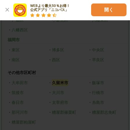
WEBより最大30％お得！

開く
北九州市
公式アプリ「ニコパス」
・
戸畑区
・
小倉北区
・
八幡東区
・
八幡西区
福岡市
・
東区
・
博多区
・
中央区
・
南区
・
西区
・
早良区
その他市区町村
・
大牟田市
・
久留米市
・
飯塚市
・
筑後市
・
大川市
・
行橋市
・
春日市
・
太宰府市
・
糸島市
・
那珂川市
・
糟屋郡篠栗町
・
糟屋郡志免町
・
糟屋郡粕屋町