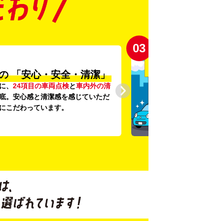
03
の
「安心・安全・清潔」
に、
24項目の車両点検
と
車内外の清
底。安心感と清潔感を感じていただ
にこだわっています。