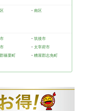
区
・
南区
市
・
筑後市
市
・
太宰府市
郡篠栗町
・
糟屋郡志免町