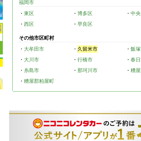
福岡市
・
東区
・
博多区
・
中央
・
西区
・
早良区
その他市区町村
・
大牟田市
・
久留米市
・
飯塚
・
大川市
・
行橋市
・
春日
・
糸島市
・
那珂川市
・
糟屋
・
糟屋郡粕屋町