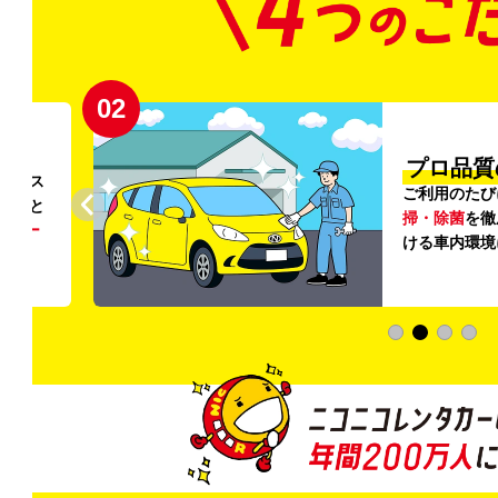
02
円〜
プロ品質
リンス
ご利用のたび
ること
掃・除菌
を徹
う
リー
ける車内環境