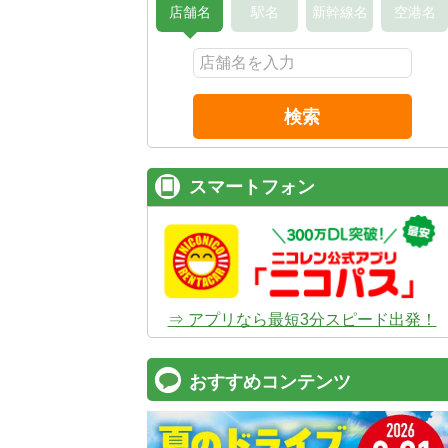
店舗名
駅名
新幹線名
空港名
検索
スマートフォン
⇒ アプリなら最短3分スピード出発！
おすすめコンテンツ