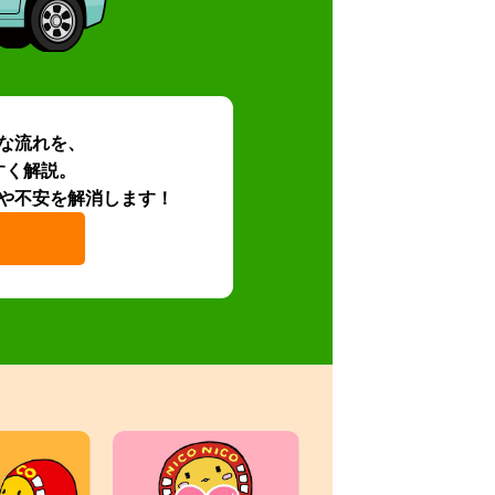
な流れを、
すく解説。
や不安を解消します！