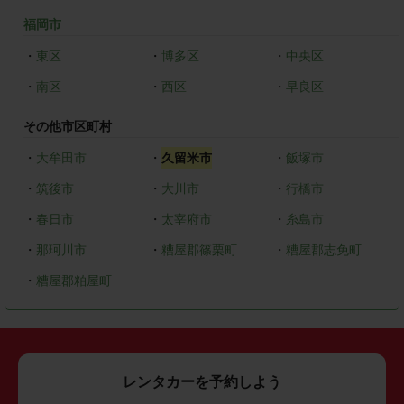
福岡市
・
東区
・
博多区
・
中央区
・
南区
・
西区
・
早良区
その他市区町村
・
大牟田市
・
久留米市
・
飯塚市
・
筑後市
・
大川市
・
行橋市
・
春日市
・
太宰府市
・
糸島市
・
那珂川市
・
糟屋郡篠栗町
・
糟屋郡志免町
・
糟屋郡粕屋町
レンタカーを予約しよう