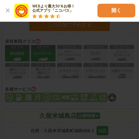
住所：
久留米市諏訪野町2360
地図
WEBより最大30％お得！

開く
公式アプリ「ニコパス」
営業時間：
08:00-20:00
この店舗で予約する
保有車両クラス
各種サービス
久留米城島店
住所：
久留米市城島町城島566-2
地図