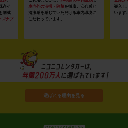
既存イ
車内外の清掃・除菌
を徹底。安心感と
導入し
を削減
清潔感を感じていただける車内環境に
います
ーズナブ
こだわっています。
選ばれる理由を見る