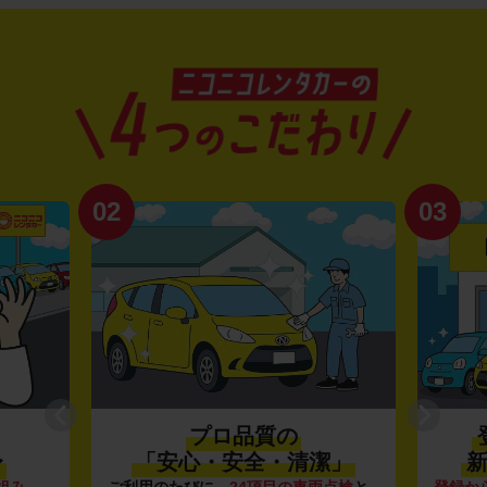
02
03
プロ品質の
〜
「安心・安全・清潔」
新
組み
。
ご利用のたびに、
24項目の車両点検
と
登録か