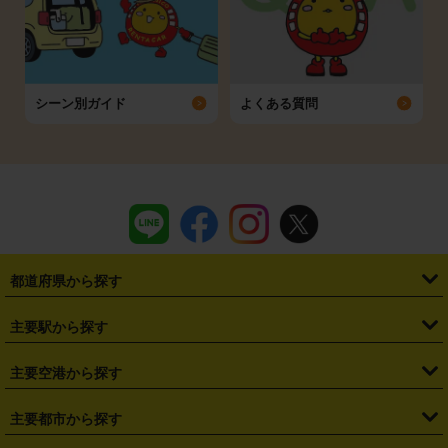
シーン別ガイド
よくある質問
都道府県から探す
・
北海道
・
青森県
・
岩手県
・
宮城県
・
秋田県
・
山形県
主要駅から探す
・
福島県
・
東京都
・
神奈川県
・
埼玉県
・
千葉県
・
茨城県
・
札幌駅
・
仙台駅
・
新宿駅
・
池袋駅
・
渋谷駅
・
東京駅
主要空港から探す
・
栃木県
・
群馬県
・
山梨県
・
愛知県
・
静岡県
・
岐阜県
・
横浜駅
・
川崎駅
・
大宮駅
・
西船橋駅
・
柏駅
・
名古屋駅
・
新千歳空港
・
仙台空港
主要都市から探す
・
長野県
・
新潟県
・
富山県
・
石川県
・
福井県
・
大阪府
・
大阪駅
・
難波駅
・
三宮駅
・
京都駅
・
広島駅
・
博多駅
・
成田空港
・
羽田空港