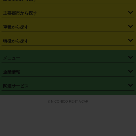
・
栃木県
・
群馬県
・
山梨県
・
愛知県
・
静岡県
・
岐阜県
・
横浜駅
・
川崎駅
・
大宮駅
・
西船橋駅
・
柏駅
・
名古屋駅
・
新千歳空港
・
仙台空港
主要都市から探す
・
長野県
・
新潟県
・
富山県
・
石川県
・
福井県
・
大阪府
・
大阪駅
・
難波駅
・
三宮駅
・
京都駅
・
広島駅
・
博多駅
・
成田空港
・
羽田空港
・
兵庫県
・
京都府
・
滋賀県
・
和歌山県
・
奈良県
・
三重県
・
札幌市
・
仙台市
車種から探す
・
熊本駅
・
那覇空港駅
・
中部国際空港セントレア
・
関西国際空港
・
鳥取県
・
島根県
・
岡山県
・
広島県
・
山口県
・
徳島県
・
千葉市
・
さいたま市
・
軽自動車
・
コンパクトカー
・
ステーションワゴン・セダン
特徴から探す
・
大阪国際空港（伊丹空港）
・
神戸空港
・
香川県
・
愛媛県
・
高知県
・
福岡県
・
佐賀県
・
長崎県
・
横浜市
・
川崎市
・
ミニバン・ワンボックス
・
高級ミニバン・ワンボックス
・
SUV
・
岡山空港
・
徳島空港
・
ハイブリッド
・
宅配レンタカー
・
ETCカードレンタル
・
熊本県
・
大分県
・
宮崎県
・
鹿児島県
・
沖縄県
・
相模原市
・
新潟市
メニュー
・
軽トラック・商用バン
・
福岡空港
・
鹿児島空港
・
長期レンタル
・
深夜時間帯レンタル
・
免責補償プラス
・
静岡市
・
浜松市
・
・
トラック・バン
トップページ
・
はじめての方へ
・
ご利用案内
(タウンエースバン、ライトエースバン等)
企業情報
・
那覇空港
・
パーフェクト補償
・
スタッドレスタイヤ
・
直前予約
・
名古屋市
・
京都市
・
・
トラック・バン
ベストレート保証
・
予約から返却まで
・
・
店舗オリジナル
利用シーン別ガイ
(ハイエースバン・キャラバン等)
・
・
ニコパス(アプリ)
会社概要
・
ニュース
・
国際運転免許証
・
フランチャイズ募集
・
営業時間外返却サービス
・
個人情報保護
関連サービス
・
大阪市
・
堺市
ド
・
・
レッカー搬送サービス
カスタマーハラスメントに対する基本方針
・
神戸市
・
岡山市
・
・
車種・料金
カーリースなら「定額ニコノリパック」
・
店舗を探す
・
キャンペーン
© NICONICO RENT A CAR
・
特定商取引法に基づく表記
・
旅行業約款
・
広島市
・
北九州市
・
・
会員特典
超短期カーリースの「ニコリース」
・
選ばれる理由
・
安心・安全への取
り組み
・
福岡市
・
熊本市
・
清潔・快適な車内
・
徹底した車両点検
・
新しいクルマ
空間