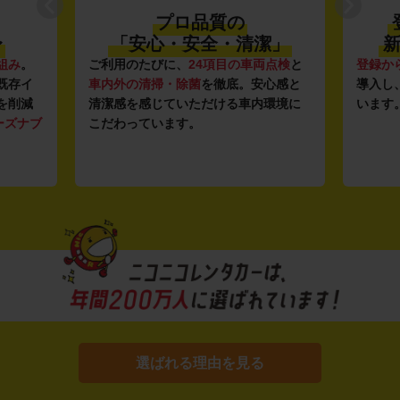
プロ品質の
〜
「安心・安全・清潔」
新
組み
。
ご利用のたびに、
24項目の車両点検
と
登録か
既存イ
車内外の清掃・除菌
を徹底。安心感と
導入し
を削減
清潔感を感じていただける車内環境に
います
ーズナブ
こだわっています。
選ばれる理由を見る