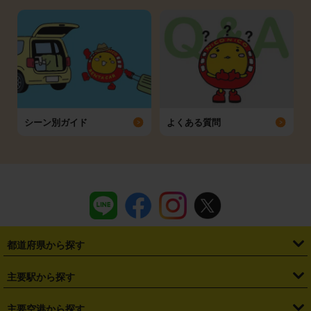
シーン別ガイド
よくある質問
都道府県から探す
・
北海道
・
青森県
・
岩手県
・
宮城県
・
秋田県
・
山形県
主要駅から探す
・
福島県
・
東京都
・
神奈川県
・
埼玉県
・
千葉県
・
茨城県
・
札幌駅
・
仙台駅
・
新宿駅
・
池袋駅
・
渋谷駅
・
東京駅
主要空港から探す