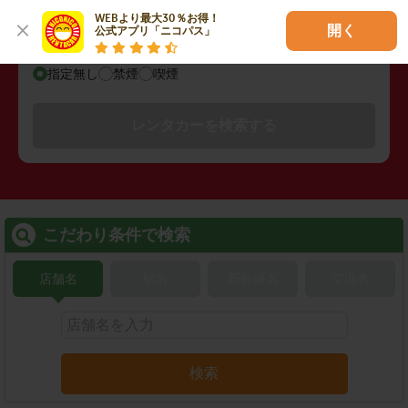
WEBより最大30％お得！

開く
公式アプリ「ニコパス」
禁煙/喫煙
指定無し
禁煙
喫煙
レンタカーを検索する
こだわり条件で検索
店舗名
駅名
新幹線名
空港名
検索