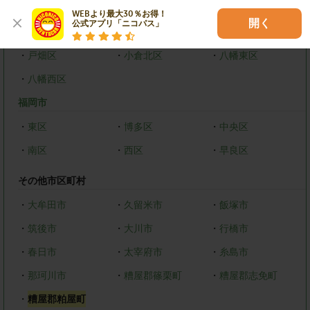
福岡県
WEBより最大30％お得！

開く
公式アプリ「ニコパス」
北九州市
・
戸畑区
・
小倉北区
・
八幡東区
・
八幡西区
福岡市
・
東区
・
博多区
・
中央区
・
南区
・
西区
・
早良区
その他市区町村
・
大牟田市
・
久留米市
・
飯塚市
・
筑後市
・
大川市
・
行橋市
・
春日市
・
太宰府市
・
糸島市
・
那珂川市
・
糟屋郡篠栗町
・
糟屋郡志免町
・
糟屋郡粕屋町