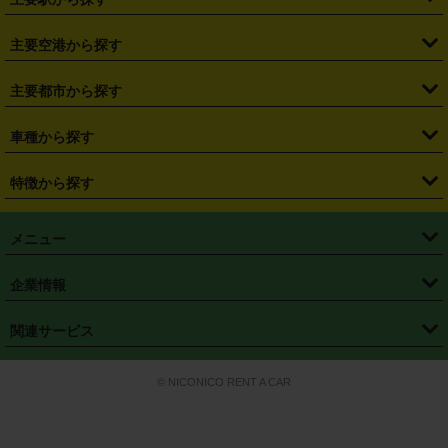
・
福島県
・
東京都
・
神奈川県
・
埼玉県
・
千葉県
・
茨城県
・
札幌駅
・
仙台駅
・
新宿駅
・
池袋駅
・
渋谷駅
・
東京駅
主要空港から探す
・
栃木県
・
群馬県
・
山梨県
・
愛知県
・
静岡県
・
岐阜県
・
横浜駅
・
川崎駅
・
大宮駅
・
西船橋駅
・
柏駅
・
名古屋駅
・
新千歳空港
・
仙台空港
主要都市から探す
・
長野県
・
新潟県
・
富山県
・
石川県
・
福井県
・
大阪府
・
大阪駅
・
難波駅
・
三宮駅
・
京都駅
・
広島駅
・
博多駅
・
成田空港
・
羽田空港
・
兵庫県
・
京都府
・
滋賀県
・
和歌山県
・
奈良県
・
三重県
・
札幌市
・
仙台市
車種から探す
・
熊本駅
・
那覇空港駅
・
中部国際空港セントレア
・
関西国際空港
・
鳥取県
・
島根県
・
岡山県
・
広島県
・
山口県
・
徳島県
・
千葉市
・
さいたま市
・
軽自動車
・
コンパクトカー
・
ステーションワゴン・セダン
特徴から探す
・
大阪国際空港（伊丹空港）
・
神戸空港
・
香川県
・
愛媛県
・
高知県
・
福岡県
・
佐賀県
・
長崎県
・
横浜市
・
川崎市
・
ミニバン・ワンボックス
・
高級ミニバン・ワンボックス
・
SUV
・
岡山空港
・
徳島空港
・
ハイブリッド
・
宅配レンタカー
・
ETCカードレンタル
・
熊本県
・
大分県
・
宮崎県
・
鹿児島県
・
沖縄県
・
相模原市
・
新潟市
メニュー
・
軽トラック・商用バン
・
福岡空港
・
鹿児島空港
・
長期レンタル
・
深夜時間帯レンタル
・
免責補償プラス
・
静岡市
・
浜松市
・
・
トラック・バン
トップページ
・
はじめての方へ
・
ご利用案内
(タウンエースバン、ライトエースバン等)
企業情報
・
那覇空港
・
パーフェクト補償
・
スタッドレスタイヤ
・
直前予約
・
名古屋市
・
京都市
・
・
トラック・バン
ベストレート保証
・
予約から返却まで
・
・
店舗オリジナル
利用シーン別ガイ
(ハイエースバン・キャラバン等)
・
・
ニコパス(アプリ)
会社概要
・
ニュース
・
国際運転免許証
・
フランチャイズ募集
・
営業時間外返却サービス
・
個人情報保護
関連サービス
・
大阪市
・
堺市
ド
・
・
レッカー搬送サービス
カスタマーハラスメントに対する基本方針
・
神戸市
・
岡山市
・
・
車種・料金
カーリースなら「定額ニコノリパック」
・
店舗を探す
・
キャンペーン
© NICONICO RENT A CAR
・
特定商取引法に基づく表記
・
旅行業約款
・
広島市
・
北九州市
・
・
会員特典
超短期カーリースの「ニコリース」
・
選ばれる理由
・
安心・安全への取
り組み
・
福岡市
・
熊本市