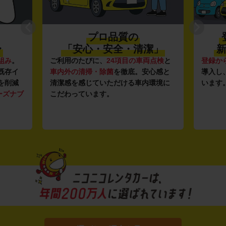
プロ品質の
〜
「安心・安全・清潔」
新
組み
。
ご利用のたびに、
24項目の車両点検
と
登録か
既存イ
車内外の清掃・除菌
を徹底。安心感と
導入し
を削減
清潔感を感じていただける車内環境に
います
ーズナブ
こだわっています。