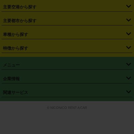
・
福島県
・
東京都
・
神奈川県
・
埼玉県
・
千葉県
・
茨城県
・
札幌駅
・
仙台駅
・
新宿駅
・
池袋駅
・
渋谷駅
・
東京駅
主要空港から探す
・
栃木県
・
群馬県
・
山梨県
・
愛知県
・
静岡県
・
岐阜県
・
横浜駅
・
川崎駅
・
大宮駅
・
西船橋駅
・
柏駅
・
名古屋駅
・
新千歳空港
・
仙台空港
主要都市から探す
・
長野県
・
新潟県
・
富山県
・
石川県
・
福井県
・
大阪府
・
大阪駅
・
難波駅
・
三宮駅
・
京都駅
・
広島駅
・
博多駅
・
成田空港
・
羽田空港
・
兵庫県
・
京都府
・
滋賀県
・
和歌山県
・
奈良県
・
三重県
・
札幌市
・
仙台市
車種から探す
・
熊本駅
・
那覇空港駅
・
中部国際空港セントレア
・
関西国際空港
・
鳥取県
・
島根県
・
岡山県
・
広島県
・
山口県
・
徳島県
・
千葉市
・
さいたま市
・
軽自動車
・
コンパクトカー
・
ステーションワゴン・セダン
特徴から探す
・
大阪国際空港（伊丹空港）
・
神戸空港
・
香川県
・
愛媛県
・
高知県
・
福岡県
・
佐賀県
・
長崎県
・
横浜市
・
川崎市
・
ミニバン・ワンボックス
・
高級ミニバン・ワンボックス
・
SUV
・
岡山空港
・
徳島空港
・
ハイブリッド
・
宅配レンタカー
・
ETCカードレンタル
・
熊本県
・
大分県
・
宮崎県
・
鹿児島県
・
沖縄県
・
相模原市
・
新潟市
メニュー
・
軽トラック・商用バン
・
福岡空港
・
鹿児島空港
・
長期レンタル
・
深夜時間帯レンタル
・
免責補償プラス
・
静岡市
・
浜松市
・
・
トラック・バン
トップページ
・
はじめての方へ
・
ご利用案内
(タウンエースバン、ライトエースバン等)
企業情報
・
那覇空港
・
パーフェクト補償
・
スタッドレスタイヤ
・
直前予約
・
名古屋市
・
京都市
・
・
トラック・バン
ベストレート保証
・
予約から返却まで
・
・
店舗オリジナル
利用シーン別ガイ
(ハイエースバン・キャラバン等)
・
・
ニコパス(アプリ)
会社概要
・
ニュース
・
国際運転免許証
・
フランチャイズ募集
・
営業時間外返却サービス
・
個人情報保護
関連サービス
・
大阪市
・
堺市
ド
・
・
レッカー搬送サービス
カスタマーハラスメントに対する基本方針
・
神戸市
・
岡山市
・
・
車種・料金
カーリースなら「定額ニコノリパック」
・
店舗を探す
・
キャンペーン
© NICONICO RENT A CAR
・
特定商取引法に基づく表記
・
旅行業約款
・
広島市
・
北九州市
・
・
会員特典
超短期カーリースの「ニコリース」
・
選ばれる理由
・
安心・安全への取
り組み
・
福岡市
・
熊本市
・
清潔・快適な車内
・
徹底した車両点検
・
新しいクルマ