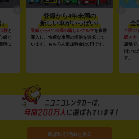
登録から4年未満の
潔」
新しい車がいっぱい♪
全
点検
と
登録から4年未満の新しいクルマ
を多数
全国47
心感と
導入し、快適な車両の提供を追求して
駅チカ
環境に
います。もちろん追加料金は0円です。
店舗で
用いた
す。
選ばれる理由を見る