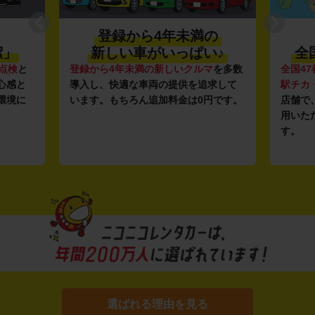
登録から4年未満の
潔」
新しい車がいっぱい♪
全
点検
と
登録から4年未満の新しいクルマ
を多数
全国47
心感と
導入し、快適な車両の提供を追求して
駅チカ
環境に
います。もちろん追加料金は0円です。
店舗で
用いた
す。
選ばれる理由を見る