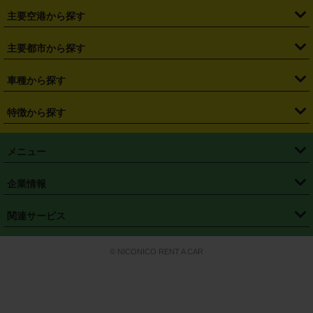
・
福島県
・
東京都
・
神奈川県
・
埼玉県
・
千葉県
・
茨城県
・
札幌駅
・
仙台駅
・
新宿駅
・
池袋駅
・
渋谷駅
・
東京駅
主要空港から探す
・
栃木県
・
群馬県
・
山梨県
・
愛知県
・
静岡県
・
岐阜県
・
横浜駅
・
川崎駅
・
大宮駅
・
西船橋駅
・
柏駅
・
名古屋駅
・
新千歳空港
・
仙台空港
主要都市から探す
・
長野県
・
新潟県
・
富山県
・
石川県
・
福井県
・
大阪府
・
大阪駅
・
難波駅
・
三宮駅
・
京都駅
・
広島駅
・
博多駅
・
成田空港
・
羽田空港
・
兵庫県
・
京都府
・
滋賀県
・
和歌山県
・
奈良県
・
三重県
・
札幌市
・
仙台市
車種から探す
・
熊本駅
・
那覇空港駅
・
中部国際空港セントレア
・
関西国際空港
・
鳥取県
・
島根県
・
岡山県
・
広島県
・
山口県
・
徳島県
・
千葉市
・
さいたま市
・
軽自動車
・
コンパクトカー
・
ステーションワゴン・セダン
特徴から探す
・
大阪国際空港（伊丹空港）
・
神戸空港
・
香川県
・
愛媛県
・
高知県
・
福岡県
・
佐賀県
・
長崎県
・
横浜市
・
川崎市
・
ミニバン・ワンボックス
・
高級ミニバン・ワンボックス
・
SUV
・
岡山空港
・
徳島空港
・
ハイブリッド
・
宅配レンタカー
・
ETCカードレンタル
・
熊本県
・
大分県
・
宮崎県
・
鹿児島県
・
沖縄県
・
相模原市
・
新潟市
メニュー
・
軽トラック・商用バン
・
福岡空港
・
鹿児島空港
・
長期レンタル
・
深夜時間帯レンタル
・
免責補償プラス
・
静岡市
・
浜松市
・
・
トラック・バン
トップページ
・
はじめての方へ
・
ご利用案内
(タウンエースバン、ライトエースバン等)
企業情報
・
那覇空港
・
パーフェクト補償
・
スタッドレスタイヤ
・
直前予約
・
名古屋市
・
京都市
・
・
トラック・バン
ベストレート保証
・
予約から返却まで
・
・
店舗オリジナル
利用シーン別ガイ
(ハイエースバン・キャラバン等)
・
・
ニコパス(アプリ)
会社概要
・
ニュース
・
国際運転免許証
・
フランチャイズ募集
・
営業時間外返却サービス
・
個人情報保護
関連サービス
・
大阪市
・
堺市
ド
・
・
レッカー搬送サービス
カスタマーハラスメントに対する基本方針
・
神戸市
・
岡山市
・
・
車種・料金
カーリースなら「定額ニコノリパック」
・
店舗を探す
・
キャンペーン
© NICONICO RENT A CAR
・
特定商取引法に基づく表記
・
旅行業約款
・
広島市
・
北九州市
・
・
会員特典
超短期カーリースの「ニコリース」
・
選ばれる理由
・
安心・安全への取
り組み
・
福岡市
・
熊本市
・
清潔・快適な車内
・
徹底した車両点検
・
新しいクルマ