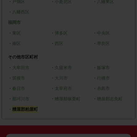
・
戸畑区
・
小倉北区
・
八幡東区
・
八幡西区
福岡市
・
東区
・
博多区
・
中央区
・
南区
・
西区
・
早良区
その他市区町村
・
大牟田市
・
久留米市
・
飯塚市
・
筑後市
・
大川市
・
行橋市
・
春日市
・
太宰府市
・
糸島市
・
那珂川市
・
糟屋郡篠栗町
・
糟屋郡志免町
・
糟屋郡粕屋町