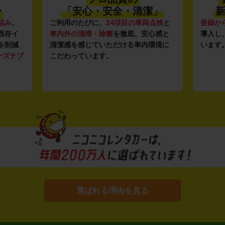
〜
「安心・安全・清潔」
新
組み
。
ご利用のたびに、
24項目の車両点検
と
登録か
既存イ
車内外の清掃・除菌
を徹底。安心感と
導入し
を削減
清潔感を感じていただける車内環境に
います
ーズナブ
こだわっています。
選ばれる理由を見る