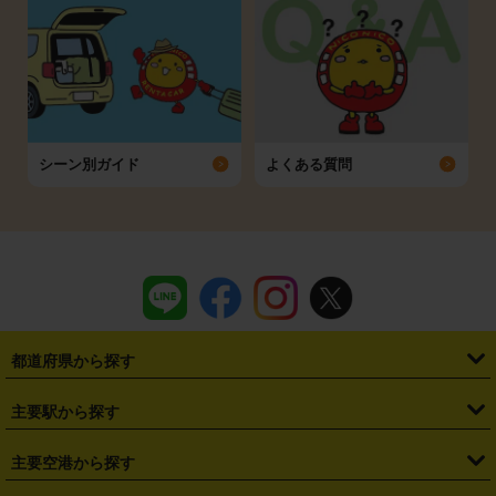
シーン別ガイド
よくある質問
都道府県から探す
・
北海道
・
青森県
・
岩手県
・
宮城県
・
秋田県
・
山形県
主要駅から探す
・
福島県
・
東京都
・
神奈川県
・
埼玉県
・
千葉県
・
茨城県
・
札幌駅
・
仙台駅
・
新宿駅
・
池袋駅
・
渋谷駅
・
東京駅
主要空港から探す
・
栃木県
・
群馬県
・
山梨県
・
愛知県
・
静岡県
・
岐阜県
・
横浜駅
・
川崎駅
・
大宮駅
・
西船橋駅
・
柏駅
・
名古屋駅