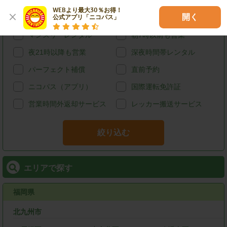
給油可能
ETCレンタル
WEBより最大30％お得！

開く
公式アプリ「ニコパス」
宅配レンタカー
ウィークリーレンタル
マンスリーレンタル
朝7時以前も営業
夜21時以降も営業
深夜時間帯レンタル
パーフェクト補償
直前予約
ニコパス（アプリ）
国際運転免許証
営業時間外返却サービス
レッカー搬送サービス
絞り込む
エリアで探す
福岡県
北九州市