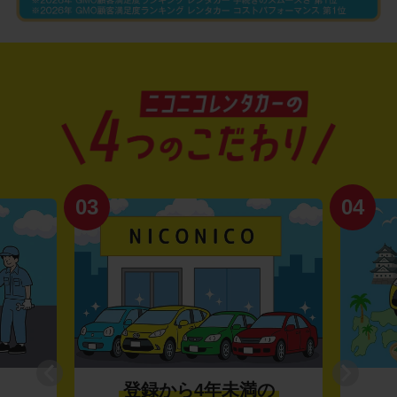
03
04
登録から4年未満の