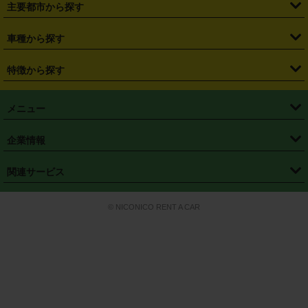
主要都市から探す
・
長野県
・
新潟県
・
富山県
・
石川県
・
福井県
・
大阪府
・
大阪駅
・
難波駅
・
三宮駅
・
京都駅
・
広島駅
・
博多駅
・
成田空港
・
羽田空港
・
兵庫県
・
京都府
・
滋賀県
・
和歌山県
・
奈良県
・
三重県
・
札幌市
・
仙台市
車種から探す
・
熊本駅
・
那覇空港駅
・
中部国際空港セントレア
・
関西国際空港
・
鳥取県
・
島根県
・
岡山県
・
広島県
・
山口県
・
徳島県
・
千葉市
・
さいたま市
・
軽自動車
・
コンパクトカー
・
ステーションワゴン・セダン
特徴から探す
・
大阪国際空港（伊丹空港）
・
神戸空港
・
香川県
・
愛媛県
・
高知県
・
福岡県
・
佐賀県
・
長崎県
・
横浜市
・
川崎市
・
ミニバン・ワンボックス
・
高級ミニバン・ワンボックス
・
SUV
・
岡山空港
・
徳島空港
・
ハイブリッド
・
宅配レンタカー
・
ETCカードレンタル
・
熊本県
・
大分県
・
宮崎県
・
鹿児島県
・
沖縄県
・
相模原市
・
新潟市
メニュー
・
軽トラック・商用バン
・
福岡空港
・
鹿児島空港
・
長期レンタル
・
深夜時間帯レンタル
・
免責補償プラス
・
静岡市
・
浜松市
・
・
トラック・バン
トップページ
・
はじめての方へ
・
ご利用案内
(タウンエースバン、ライトエースバン等)
企業情報
・
那覇空港
・
パーフェクト補償
・
スタッドレスタイヤ
・
直前予約
・
名古屋市
・
京都市
・
・
トラック・バン
ベストレート保証
・
予約から返却まで
・
・
店舗オリジナル
利用シーン別ガイ
(ハイエースバン・キャラバン等)
・
・
ニコパス(アプリ)
会社概要
・
ニュース
・
国際運転免許証
・
フランチャイズ募集
・
営業時間外返却サービス
・
個人情報保護
関連サービス
・
大阪市
・
堺市
ド
・
・
レッカー搬送サービス
カスタマーハラスメントに対する基本方針
・
神戸市
・
岡山市
・
・
車種・料金
カーリースなら「定額ニコノリパック」
・
店舗を探す
・
キャンペーン
© NICONICO RENT A CAR
・
特定商取引法に基づく表記
・
旅行業約款
・
広島市
・
北九州市
・
・
会員特典
超短期カーリースの「ニコリース」
・
選ばれる理由
・
安心・安全への取
り組み
・
福岡市
・
熊本市
・
清潔・快適な車内
・
徹底した車両点検
・
新しいクルマ
空間
・
お客様の声
・
お客様大賞
・
よくある質問