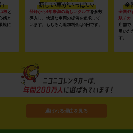
潔」
新しい車がいっぱい♪
全
点検
と
登録から4年未満の新しいクルマ
を多数
全国47
心感と
導入し、快適な車両の提供を追求して
駅チカ
環境に
います。もちろん追加料金は0円です。
店舗で
用いた
す。
選ばれる理由を見る