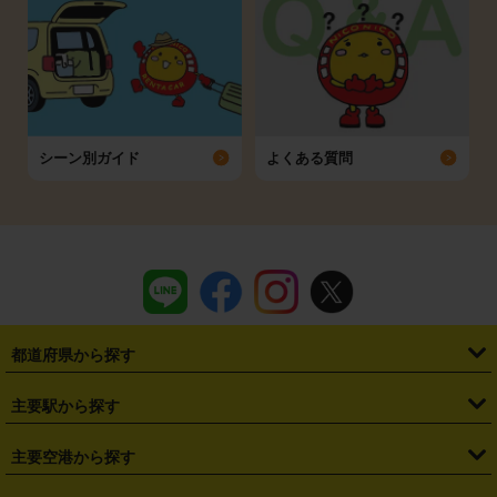
シーン別ガイド
よくある質問
都道府県から探す
・
北海道
・
青森県
・
岩手県
・
宮城県
・
秋田県
・
山形県
主要駅から探す
・
福島県
・
東京都
・
神奈川県
・
埼玉県
・
千葉県
・
茨城県
・
札幌駅
・
仙台駅
・
新宿駅
・
池袋駅
・
渋谷駅
・
東京駅
主要空港から探す
・
栃木県
・
群馬県
・
山梨県
・
愛知県
・
静岡県
・
岐阜県
・
横浜駅
・
川崎駅
・
大宮駅
・
西船橋駅
・
柏駅
・
名古屋駅
・
新千歳空港
・
仙台空港