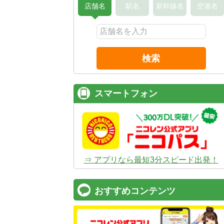
店舗名
駅名
新幹線名
空港名
検索
スマートフォン
⇒ アプリなら最短3分スピード出発！
おすすめコンテンツ