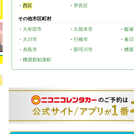
・
西区
・
早良区
その他市区町村
・
大牟田市
・
久留米市
・
飯塚
・
大川市
・
行橋市
・
春日
・
糸島市
・
那珂川市
・
糟屋
・
糟屋郡粕屋町