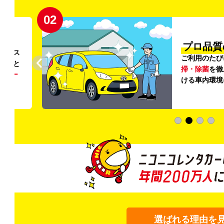
02
円〜
プロ品質
リンス
ご利用のたび
ること
掃・除菌
を徹
う
リー
ける車内環境
選ばれる理由を