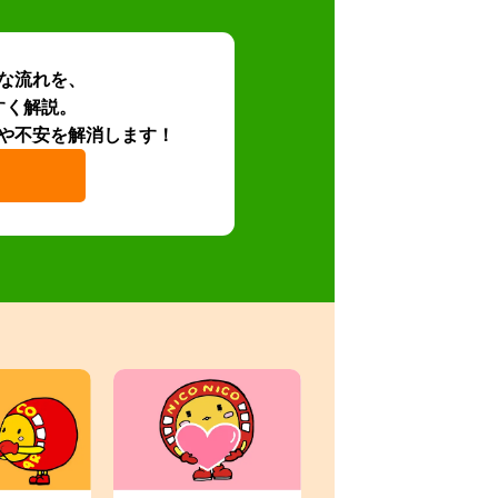
な流れを、
すく解説。
や不安を解消します！