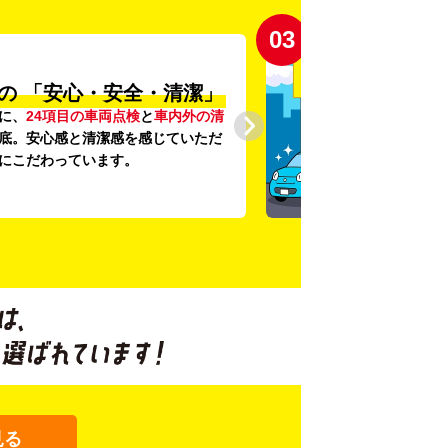
03
の
「安心・安全・清潔」
に、
24項目の車両点検
と
車内外の清
底。安心感と清潔感を感じていただ
にこだわっています。
見る