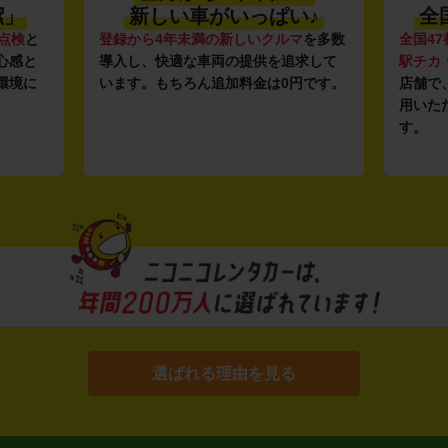
潔」
新しい車がいっぱい♪
全
点検
と
登録から4年未満の新しいクルマ
を多数
全国47
心感と
導入し、快適な車両の提供を追求して
駅チカ
環境に
います。もちろん追加料金は0円です。
店舗で
用いた
す。
選ばれる理由を見る