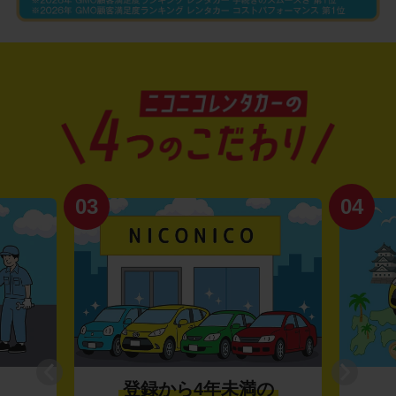
03
04
登録から4年未満の