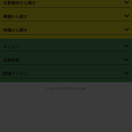
主要都市から探す
・
長野県
・
新潟県
・
富山県
・
石川県
・
福井県
・
大阪府
・
大阪駅
・
難波駅
・
三宮駅
・
京都駅
・
広島駅
・
博多駅
・
成田空港
・
羽田空港
・
兵庫県
・
京都府
・
滋賀県
・
和歌山県
・
奈良県
・
三重県
・
札幌市
・
仙台市
車種から探す
・
熊本駅
・
那覇空港駅
・
中部国際空港セントレア
・
関西国際空港
・
鳥取県
・
島根県
・
岡山県
・
広島県
・
山口県
・
徳島県
・
千葉市
・
さいたま市
・
軽自動車
・
コンパクトカー
・
ステーションワゴン・セダン
特徴から探す
・
大阪国際空港（伊丹空港）
・
神戸空港
・
香川県
・
愛媛県
・
高知県
・
福岡県
・
佐賀県
・
長崎県
・
横浜市
・
川崎市
・
ミニバン・ワンボックス
・
高級ミニバン・ワンボックス
・
SUV
・
岡山空港
・
徳島空港
・
ハイブリッド
・
宅配レンタカー
・
ETCカードレンタル
・
熊本県
・
大分県
・
宮崎県
・
鹿児島県
・
沖縄県
・
相模原市
・
新潟市
メニュー
・
軽トラック・商用バン
・
福岡空港
・
鹿児島空港
・
長期レンタル
・
深夜時間帯レンタル
・
免責補償プラス
・
静岡市
・
浜松市
・
・
トラック・バン
トップページ
・
はじめての方へ
・
ご利用案内
(タウンエースバン、ライトエースバン等)
企業情報
・
那覇空港
・
パーフェクト補償
・
スタッドレスタイヤ
・
直前予約
・
名古屋市
・
京都市
・
・
トラック・バン
ベストレート保証
・
予約から返却まで
・
・
店舗オリジナル
利用シーン別ガイ
(ハイエースバン・キャラバン等)
・
・
ニコパス(アプリ)
会社概要
・
ニュース
・
国際運転免許証
・
フランチャイズ募集
・
営業時間外返却サービス
・
個人情報保護
関連サービス
・
大阪市
・
堺市
ド
・
・
レッカー搬送サービス
カスタマーハラスメントに対する基本方針
・
神戸市
・
岡山市
・
・
車種・料金
カーリースなら「定額ニコノリパック」
・
店舗を探す
・
キャンペーン
© NICONICO RENT A CAR
・
特定商取引法に基づく表記
・
旅行業約款
・
広島市
・
北九州市
・
・
会員特典
超短期カーリースの「ニコリース」
・
選ばれる理由
・
安心・安全への取
り組み
・
福岡市
・
熊本市
・
清潔・快適な車内
・
徹底した車両点検
・
新しいクルマ
空間
・
お客様の声
・
お客様大賞
・
よくある質問