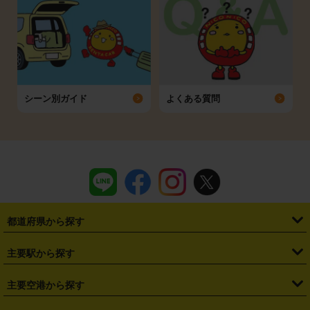
シーン別ガイド
よくある質問
都道府県から探す
・
北海道
・
青森県
・
岩手県
・
宮城県
・
秋田県
・
山形県
主要駅から探す
・
福島県
・
東京都
・
神奈川県
・
埼玉県
・
千葉県
・
茨城県
・
札幌駅
・
仙台駅
・
新宿駅
・
池袋駅
・
渋谷駅
・
東京駅
主要空港から探す
・
栃木県
・
群馬県
・
山梨県
・
愛知県
・
静岡県
・
岐阜県
・
横浜駅
・
川崎駅
・
大宮駅
・
西船橋駅
・
柏駅
・
名古屋駅
・
新千歳空港
・
仙台空港