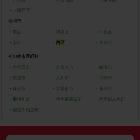
・
八幡西区
福岡市
・
東区
・
博多区
・
中央区
・
南区
・
西区
・
早良区
その他市区町村
・
大牟田市
・
久留米市
・
飯塚市
・
筑後市
・
大川市
・
行橋市
・
春日市
・
太宰府市
・
糸島市
・
那珂川市
・
糟屋郡篠栗町
・
糟屋郡志免町
・
糟屋郡粕屋町