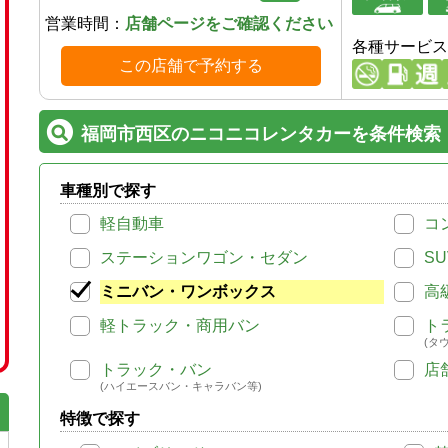
営業時間：
店舗ページをご確認ください
各種サービス
この店舗で予約する
福岡市西区のニコニコレンタカーを条件検索
車種別で探す
軽自動車
コ
ステーションワゴン・セダン
SU
ミニバン・ワンボックス
高
軽トラック・商用バン
ト
(タ
トラック・バン
店
(ハイエースバン・キャラバン等)
特徴で探す