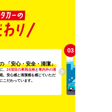
03
の
「安心・安全・清潔」
に、
24項目の車両点検
と
車内外の清
底。安心感と清潔感を感じていただ
にこだわっています。