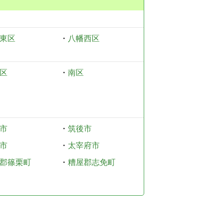
東区
・
八幡西区
区
・
南区
市
・
筑後市
市
・
太宰府市
郡篠栗町
・
糟屋郡志免町