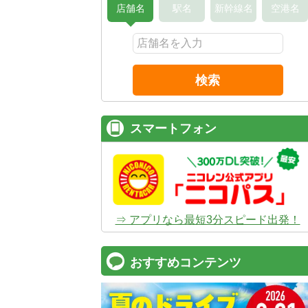
店舗名
駅名
新幹線名
空港名
検索
スマートフォン
⇒ アプリなら最短3分スピード出発！
おすすめコンテンツ