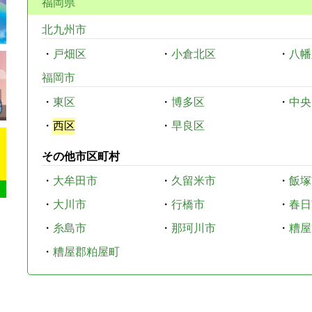
福岡県
北九州市
・
戸畑区
・
小倉北区
・
八幡
福岡市
・
東区
・
博多区
・
中央
・
西区
・
早良区
その他市区町村
・
大牟田市
・
久留米市
・
飯塚
・
大川市
・
行橋市
・
春日
・
糸島市
・
那珂川市
・
糟屋
・
糟屋郡粕屋町