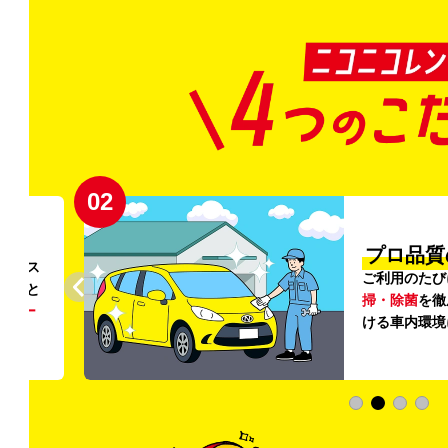
02
円〜
プロ品質
リンス
ご利用のたび
ること
掃・除菌
を徹
う
リー
ける車内環境