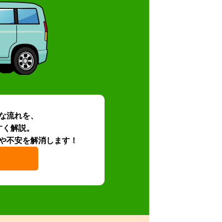
な流れを、
すく解説。
や不安を解消します！