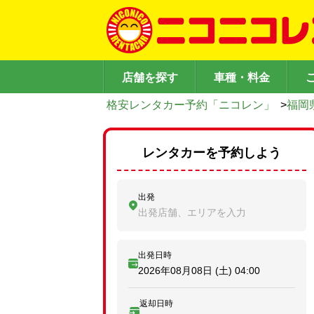
店舗を探す
車種・料金
格安レンタカー予約「ニコレン」
>
福岡
レンタカーを予約しよう
出発
出発店舗、エリアを入力
出発日時
2026年08月08日 (土)
04:00
返却日時