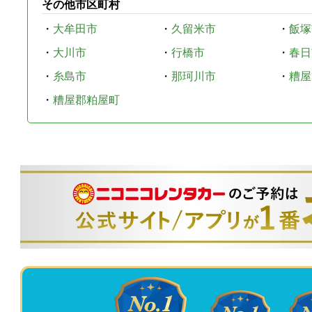
その他市区町村
・
大牟田市
・
久留米市
・
飯塚
・
大川市
・
行橋市
・
春日
・
糸島市
・
那珂川市
・
糟屋
・
糟屋郡粕屋町