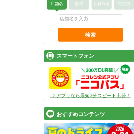
店舗名
駅名
新幹線名
空港名
検索
スマートフォン
⇒ アプリなら最短3分スピード出発！
おすすめコンテンツ