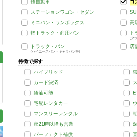
軽自動車
コ
ステーションワゴン・セダン
SU
ミニバン・ワンボックス
高
軽トラック・商用バン
ト
(タ
トラック・バン
店
(ハイエースバン・キャラバン等)
特徴で探す
ハイブリッド
カード決済
給油可能
E
宅配レンタカー
マンスリーレンタル
夜21時以降も営業
パーフェクト補償