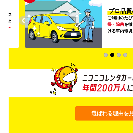
円〜
プロ品質
リンス
ご利用のたび
ること
掃・除菌
を徹
う
リー
ける車内環境
選ばれる理由を