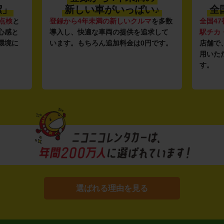
潔」
新しい車がいっぱい♪
全
点検
と
登録から4年未満の新しいクルマ
を多数
全国47
心感と
導入し、快適な車両の提供を追求して
駅チカ
環境に
います。もちろん追加料金は0円です。
店舗で
用いた
す。
選ばれる理由を見る