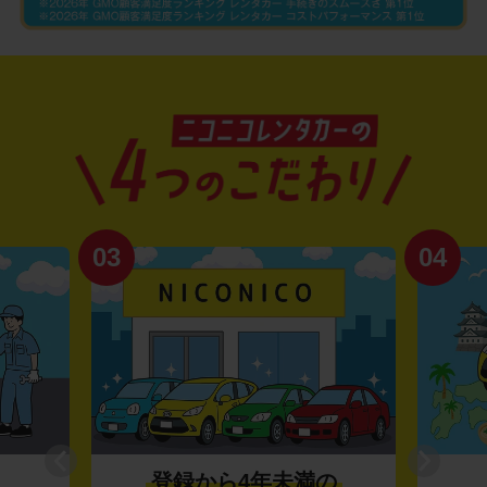
03
04
登録から4年未満の