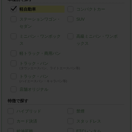
軽自動車
コンパクトカー
ステーションワゴン・
SUV
セダン
ミニバン・ワンボック
高級ミニバン・ワンボ
ス
ックス
軽トラック・商用バン
トラック・バン
(タウンエースバン、ライトエースバン等)
トラック・バン
(ハイエースバン・キャラバン等)
店舗オリジナル
特徴で探す
ハイブリッド
禁煙
カード決済
スタッドレス
給油可能
ETCレンタル