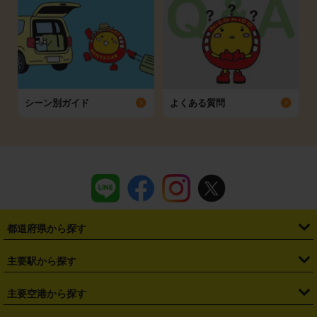
シーン別ガイド
よくある質問
都道府県から探す
・
北海道
・
青森県
・
岩手県
・
宮城県
・
秋田県
・
山形県
主要駅から探す
・
福島県
・
東京都
・
神奈川県
・
埼玉県
・
千葉県
・
茨城県
・
札幌駅
・
仙台駅
・
新宿駅
・
池袋駅
・
渋谷駅
・
東京駅
主要空港から探す
・
栃木県
・
群馬県
・
山梨県
・
愛知県
・
静岡県
・
岐阜県
・
横浜駅
・
川崎駅
・
大宮駅
・
西船橋駅
・
柏駅
・
名古屋駅