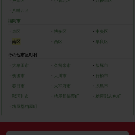
・
戸畑区
・
小倉北区
・
八幡東区
・
八幡西区
福岡市
・
東区
・
博多区
・
中央区
・
南区
・
西区
・
早良区
その他市区町村
・
大牟田市
・
久留米市
・
飯塚市
・
筑後市
・
大川市
・
行橋市
・
春日市
・
太宰府市
・
糸島市
・
那珂川市
・
糟屋郡篠栗町
・
糟屋郡志免町
・
糟屋郡粕屋町