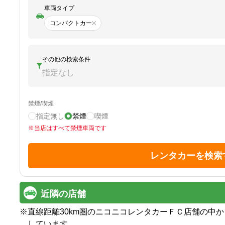
車両タイプ
コンパクトカー
その他の検索条件
指定なし
禁煙/喫煙
指定無し
禁煙
喫煙
※
当店はすべて禁煙車両です
レンタカーを検索
近隣の店舗
※
直線距離30km圏のニコニコレンタカーＦＣ店舗の中
しています。