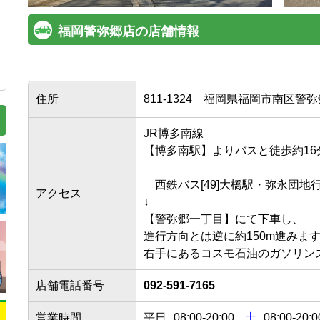
福岡警弥郷店の店舗情報
住所
811-1324
福岡県福岡市南区警弥郷1
JR博多南線

【博多南駅】よりバスと徒歩約16分

　西鉄バス[49]大橋駅・弥永団地行
アクセス
↓

【警弥郷一丁目】にて下車し、

進行方向とは逆に約150m進みます
店舗電話番号
092-591-7165
営業時間
平日
08:00
-
20:00
土
08:00-20:0