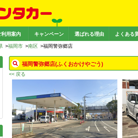
ご利用案内
キャンペーン
選ばれる理由
よくある
県
>
福岡市
>
南区
>
福岡警弥郷店
福岡警弥郷店
(ふくおかけやごう)
<< 戻る