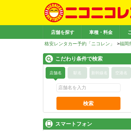
店舗を探す
車種・料金
格安レンタカー予約「ニコレン」
>
福岡
こだわり条件で検索
店舗名
駅名
新幹線名
空港名
検索
スマートフォン