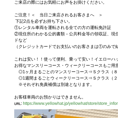
ご来店の際にはお気軽にお声をお掛けください。

ご注意！＜　当日ご来店されるお客さまへ　＞

 下記2点を必ずお持ち下さい。

①レンタル車両を運転される全ての方の運転免許証

②現住所のわかる公的書類－公共料金等の領収証、現
ドなど

（クレジットカードでお支払いのお客さまは①のみで結構で
これは安い！！使って便利、乗って安い！イエローハッ
お得なマンスリーコース・ウィークリーコースもご用意し
　◎1ヶ月まるごとのマンスリーコース⇒Ｓクラス（８５
　◎1週間まるごとウィークリーコース⇒Ｓクラス（２２
　※それぞれ免責補償は別途となります。

お客様車両のお預かりはできません。
:
https://www.yellowhat.jp/yellowhat/store/store_in