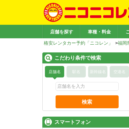
店舗を探す
車種・料金
格安レンタカー予約「ニコレン」
>
福岡
こだわり条件で検索
店舗名
駅名
新幹線名
空港名
検索
スマートフォン