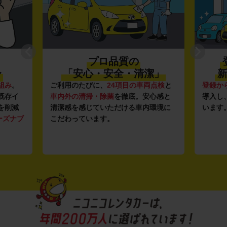
プロ品質の
〜
「安心・安全・清潔」
新
組み
。
ご利用のたびに、
24項目の車両点検
と
登録か
既存イ
車内外の清掃・除菌
を徹底。安心感と
導入し
を削減
清潔感を感じていただける車内環境に
います
ーズナブ
こだわっています。