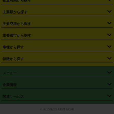
都道府県から探す
・
北海道
・
青森県
・
岩手県
・
宮城県
・
秋田県
・
山形県
主要駅から探す
・
福島県
・
東京都
・
神奈川県
・
埼玉県
・
千葉県
・
茨城県
・
札幌駅
・
仙台駅
・
新宿駅
・
池袋駅
・
渋谷駅
・
東京駅
主要空港から探す
・
栃木県
・
群馬県
・
山梨県
・
愛知県
・
静岡県
・
岐阜県
・
横浜駅
・
川崎駅
・
大宮駅
・
西船橋駅
・
柏駅
・
名古屋駅
・
新千歳空港
・
仙台空港
主要都市から探す
・
長野県
・
新潟県
・
富山県
・
石川県
・
福井県
・
大阪府
・
大阪駅
・
難波駅
・
三宮駅
・
京都駅
・
広島駅
・
博多駅
・
成田空港
・
羽田空港
・
兵庫県
・
京都府
・
滋賀県
・
和歌山県
・
奈良県
・
三重県
・
札幌市
・
仙台市
車種から探す
・
熊本駅
・
那覇空港駅
・
中部国際空港セントレア
・
関西国際空港
・
鳥取県
・
島根県
・
岡山県
・
広島県
・
山口県
・
徳島県
・
千葉市
・
さいたま市
・
軽自動車
・
コンパクトカー
・
ステーションワゴン・セダン
特徴から探す
・
大阪国際空港（伊丹空港）
・
神戸空港
・
香川県
・
愛媛県
・
高知県
・
福岡県
・
佐賀県
・
長崎県
・
横浜市
・
川崎市
・
ミニバン・ワンボックス
・
高級ミニバン・ワンボックス
・
SUV
・
岡山空港
・
徳島空港
・
ハイブリッド
・
宅配レンタカー
・
ETCカードレンタル
・
熊本県
・
大分県
・
宮崎県
・
鹿児島県
・
沖縄県
・
相模原市
・
新潟市
メニュー
・
軽トラック・商用バン
・
福岡空港
・
鹿児島空港
・
長期レンタル
・
深夜時間帯レンタル
・
免責補償プラス
・
静岡市
・
浜松市
・
・
トラック・バン
トップページ
・
はじめての方へ
・
ご利用案内
(タウンエースバン、ライトエースバン等)
企業情報
・
那覇空港
・
パーフェクト補償
・
スタッドレスタイヤ
・
直前予約
・
名古屋市
・
京都市
・
・
トラック・バン
ベストレート保証
・
予約から返却まで
・
・
店舗オリジナル
利用シーン別ガイ
(ハイエースバン・キャラバン等)
・
・
ニコパス(アプリ)
会社概要
・
ニュース
・
国際運転免許証
・
フランチャイズ募集
・
営業時間外返却サービス
・
個人情報保護
関連サービス
・
大阪市
・
堺市
ド
・
・
レッカー搬送サービス
カスタマーハラスメントに対する基本方針
・
神戸市
・
岡山市
・
・
車種・料金
カーリースなら「定額ニコノリパック」
・
店舗を探す
・
キャンペーン
© NICONICO RENT A CAR
・
特定商取引法に基づく表記
・
旅行業約款
・
広島市
・
北九州市