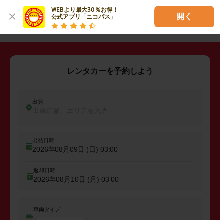
WEBより最大30％お得！

・
糟屋郡粕屋町
開く
公式アプリ「ニコパス」
レンタカーを予約しよう
出発
出発店舗、エリアを入力
出発日時
2026年08月09日 (日)
03:00
返却日時
2026年08月10日 (月)
03:00
車両タイプ