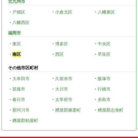
北九州市
・
戸畑区
・
小倉北区
・
八幡東区
・
八幡西区
福岡市
・
東区
・
博多区
・
中央区
・
南区
・
西区
・
早良区
その他市区町村
・
大牟田市
・
久留米市
・
飯塚市
・
筑後市
・
大川市
・
行橋市
・
春日市
・
太宰府市
・
糸島市
・
那珂川市
・
糟屋郡篠栗町
・
糟屋郡志免町
・
糟屋郡粕屋町