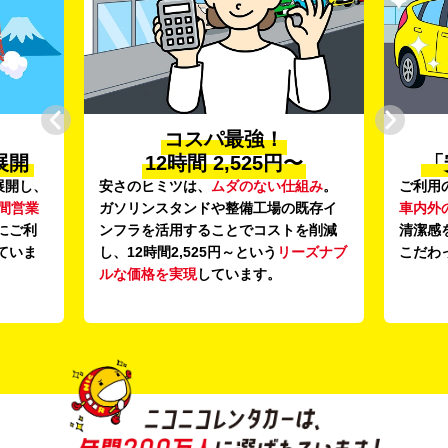
コスパ最強！
プロ
12時間 2,525円〜
「安心・
安さのヒミツは、
ムダのない仕組み
。
ご利用のたびに、
ガソリンスタンドや整備工場の既存イ
車内外の清掃・除
ンフラを活用することでコストを削減
清潔感を感じてい
し、12時間2,525円～という
リーズナブ
こだわっています
ルな価格を実現
しています。