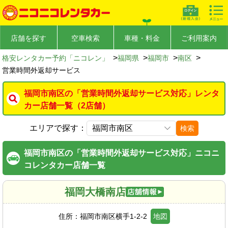
店舗を探す
空車検索
車種・料金
ご利用案内
>
>
>
>
格安レンタカー予約「ニコレン」
福岡県
福岡市
南区
営業時間外返却サービス
福岡市南区の「営業時間外返却サービス対応」レンタ
カー店舗一覧（2店舗）
エリアで探す：
検索
福岡市南区の「営業時間外返却サービス対応」ニコニ
コレンタカー店舗一覧
福岡大橋南店
住所：
福岡市南区横手1-2-2
地図