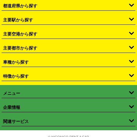
都道府県から探す
・
北海道
・
青森県
・
岩手県
・
宮城県
・
秋田県
・
山形県
主要駅から探す
・
福島県
・
東京都
・
神奈川県
・
埼玉県
・
千葉県
・
茨城県
・
札幌駅
・
仙台駅
・
新宿駅
・
池袋駅
・
渋谷駅
・
東京駅
主要空港から探す
・
栃木県
・
群馬県
・
山梨県
・
愛知県
・
静岡県
・
岐阜県
・
横浜駅
・
川崎駅
・
大宮駅
・
西船橋駅
・
柏駅
・
名古屋駅
・
新千歳空港
・
仙台空港
主要都市から探す
・
長野県
・
新潟県
・
富山県
・
石川県
・
福井県
・
大阪府
・
大阪駅
・
難波駅
・
三宮駅
・
京都駅
・
広島駅
・
博多駅
・
成田空港
・
羽田空港
・
兵庫県
・
京都府
・
滋賀県
・
和歌山県
・
奈良県
・
三重県
・
札幌市
・
仙台市
車種から探す
・
熊本駅
・
那覇空港駅
・
中部国際空港セントレア
・
関西国際空港
・
鳥取県
・
島根県
・
岡山県
・
広島県
・
山口県
・
徳島県
・
千葉市
・
さいたま市
・
軽自動車
・
コンパクトカー
・
ステーションワゴン・セダン
特徴から探す
・
大阪国際空港（伊丹空港）
・
神戸空港
・
香川県
・
愛媛県
・
高知県
・
福岡県
・
佐賀県
・
長崎県
・
横浜市
・
川崎市
・
ミニバン・ワンボックス
・
高級ミニバン・ワンボックス
・
SUV
・
岡山空港
・
徳島空港
・
ハイブリッド
・
宅配レンタカー
・
ETCカードレンタル
・
熊本県
・
大分県
・
宮崎県
・
鹿児島県
・
沖縄県
・
相模原市
・
新潟市
メニュー
・
軽トラック・商用バン
・
福岡空港
・
鹿児島空港
・
長期レンタル
・
深夜時間帯レンタル
・
免責補償プラス
・
静岡市
・
浜松市
・
・
トラック・バン
トップページ
・
はじめての方へ
・
ご利用案内
(タウンエースバン、ライトエースバン等)
企業情報
・
那覇空港
・
パーフェクト補償
・
スタッドレスタイヤ
・
直前予約
・
名古屋市
・
京都市
・
・
トラック・バン
ベストレート保証
・
予約から返却まで
・
・
店舗オリジナル
利用シーン別ガイ
(ハイエースバン・キャラバン等)
・
・
ニコパス(アプリ)
会社概要
・
ニュース
・
国際運転免許証
・
フランチャイズ募集
・
営業時間外返却サービス
・
個人情報保護
関連サービス
・
大阪市
・
堺市
ド
・
・
レッカー搬送サービス
カスタマーハラスメントに対する基本方針
・
神戸市
・
岡山市
・
・
車種・料金
カーリースなら「定額ニコノリパック」
・
店舗を探す
・
キャンペーン
© NICONICO RENT A CAR