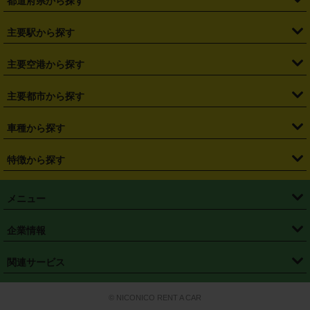
都道府県から探す
・
北海道
・
青森県
・
岩手県
・
宮城県
・
秋田県
・
山形県
主要駅から探す
・
福島県
・
東京都
・
神奈川県
・
埼玉県
・
千葉県
・
茨城県
・
札幌駅
・
仙台駅
・
新宿駅
・
池袋駅
・
渋谷駅
・
東京駅
主要空港から探す
・
栃木県
・
群馬県
・
山梨県
・
愛知県
・
静岡県
・
岐阜県
・
横浜駅
・
川崎駅
・
大宮駅
・
西船橋駅
・
柏駅
・
名古屋駅
・
新千歳空港
・
仙台空港
主要都市から探す
・
長野県
・
新潟県
・
富山県
・
石川県
・
福井県
・
大阪府
・
大阪駅
・
難波駅
・
三宮駅
・
京都駅
・
広島駅
・
博多駅
・
成田空港
・
羽田空港
・
兵庫県
・
京都府
・
滋賀県
・
和歌山県
・
奈良県
・
三重県
・
札幌市
・
仙台市
車種から探す
・
熊本駅
・
那覇空港駅
・
中部国際空港セントレア
・
関西国際空港
・
鳥取県
・
島根県
・
岡山県
・
広島県
・
山口県
・
徳島県
・
千葉市
・
さいたま市
・
軽自動車
・
コンパクトカー
・
ステーションワゴン・セダン
特徴から探す
・
大阪国際空港（伊丹空港）
・
神戸空港
・
香川県
・
愛媛県
・
高知県
・
福岡県
・
佐賀県
・
長崎県
・
横浜市
・
川崎市
・
ミニバン・ワンボックス
・
高級ミニバン・ワンボックス
・
SUV
・
岡山空港
・
徳島空港
・
ハイブリッド
・
宅配レンタカー
・
ETCカードレンタル
・
熊本県
・
大分県
・
宮崎県
・
鹿児島県
・
沖縄県
・
相模原市
・
新潟市
メニュー
・
軽トラック・商用バン
・
福岡空港
・
鹿児島空港
・
長期レンタル
・
深夜時間帯レンタル
・
免責補償プラス
・
静岡市
・
浜松市
・
・
トラック・バン
トップページ
・
はじめての方へ
・
ご利用案内
(タウンエースバン、ライトエースバン等)
企業情報
・
那覇空港
・
パーフェクト補償
・
スタッドレスタイヤ
・
直前予約
・
名古屋市
・
京都市
・
・
トラック・バン
ベストレート保証
・
予約から返却まで
・
・
店舗オリジナル
利用シーン別ガイ
(ハイエースバン・キャラバン等)
・
・
ニコパス(アプリ)
会社概要
・
ニュース
・
国際運転免許証
・
フランチャイズ募集
・
営業時間外返却サービス
・
個人情報保護
関連サービス
・
大阪市
・
堺市
ド
・
・
レッカー搬送サービス
カスタマーハラスメントに対する基本方針
・
神戸市
・
岡山市
・
・
車種・料金
カーリースなら「定額ニコノリパック」
・
店舗を探す
・
キャンペーン
© NICONICO RENT A CAR
・
特定商取引法に基づく表記
・
旅行業約款
・
広島市
・
北九州市