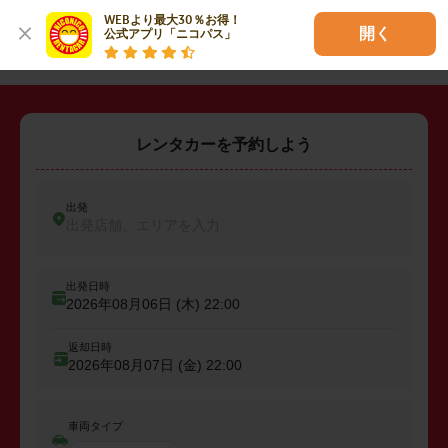
WEBより最大30％お得！

・
糟屋郡粕屋町
開く
公式アプリ「ニコパス」
レンタカーを予約しよう
出発
出発店舗、エリアを入力
出発日時
2026年08月06日 (木)
22:00
返却日時
2026年08月07日 (金)
22:00
車両タイプ