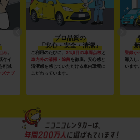
プロ品質の
〜
「安心・安全・清潔」
新
組み
。
ご利用のたびに、
24項目の車両点検
と
登録か
既存イ
車内外の清掃・除菌
を徹底。安心感と
導入し
を削減
清潔感を感じていただける車内環境に
います
ーズナブ
こだわっています。