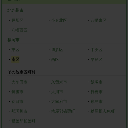
北九州市
・
戸畑区
・
小倉北区
・
八幡東区
・
八幡西区
福岡市
・
東区
・
博多区
・
中央区
・
南区
・
西区
・
早良区
その他市区町村
・
大牟田市
・
久留米市
・
飯塚市
・
筑後市
・
大川市
・
行橋市
・
春日市
・
太宰府市
・
糸島市
・
那珂川市
・
糟屋郡篠栗町
・
糟屋郡志免町
・
糟屋郡粕屋町