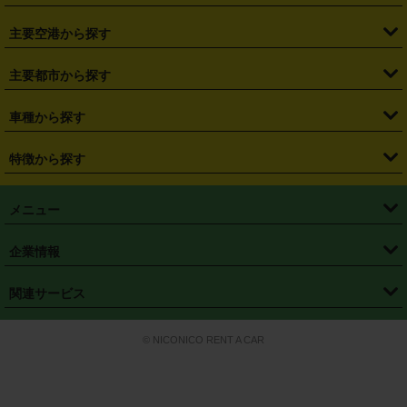
・
福島県
・
東京都
・
神奈川県
・
埼玉県
・
千葉県
・
茨城県
・
札幌駅
・
仙台駅
・
新宿駅
・
池袋駅
・
渋谷駅
・
東京駅
主要空港から探す
・
栃木県
・
群馬県
・
山梨県
・
愛知県
・
静岡県
・
岐阜県
・
横浜駅
・
川崎駅
・
大宮駅
・
西船橋駅
・
柏駅
・
名古屋駅
・
新千歳空港
・
仙台空港
主要都市から探す
・
長野県
・
新潟県
・
富山県
・
石川県
・
福井県
・
大阪府
・
大阪駅
・
難波駅
・
三宮駅
・
京都駅
・
広島駅
・
博多駅
・
成田空港
・
羽田空港
・
兵庫県
・
京都府
・
滋賀県
・
和歌山県
・
奈良県
・
三重県
・
札幌市
・
仙台市
車種から探す
・
熊本駅
・
那覇空港駅
・
中部国際空港セントレア
・
関西国際空港
・
鳥取県
・
島根県
・
岡山県
・
広島県
・
山口県
・
徳島県
・
千葉市
・
さいたま市
・
軽自動車
・
コンパクトカー
・
ステーションワゴン・セダン
特徴から探す
・
大阪国際空港（伊丹空港）
・
神戸空港
・
香川県
・
愛媛県
・
高知県
・
福岡県
・
佐賀県
・
長崎県
・
横浜市
・
川崎市
・
ミニバン・ワンボックス
・
高級ミニバン・ワンボックス
・
SUV
・
岡山空港
・
徳島空港
・
ハイブリッド
・
宅配レンタカー
・
ETCカードレンタル
・
熊本県
・
大分県
・
宮崎県
・
鹿児島県
・
沖縄県
・
相模原市
・
新潟市
メニュー
・
軽トラック・商用バン
・
福岡空港
・
鹿児島空港
・
長期レンタル
・
深夜時間帯レンタル
・
免責補償プラス
・
静岡市
・
浜松市
・
・
トラック・バン
トップページ
・
はじめての方へ
・
ご利用案内
(タウンエースバン、ライトエースバン等)
企業情報
・
那覇空港
・
パーフェクト補償
・
スタッドレスタイヤ
・
直前予約
・
名古屋市
・
京都市
・
・
トラック・バン
ベストレート保証
・
予約から返却まで
・
・
店舗オリジナル
利用シーン別ガイ
(ハイエースバン・キャラバン等)
・
・
ニコパス(アプリ)
会社概要
・
ニュース
・
国際運転免許証
・
フランチャイズ募集
・
営業時間外返却サービス
・
個人情報保護
関連サービス
・
大阪市
・
堺市
ド
・
・
レッカー搬送サービス
カスタマーハラスメントに対する基本方針
・
神戸市
・
岡山市
・
・
車種・料金
カーリースなら「定額ニコノリパック」
・
店舗を探す
・
キャンペーン
© NICONICO RENT A CAR
・
特定商取引法に基づく表記
・
旅行業約款
・
広島市
・
北九州市
・
・
会員特典
超短期カーリースの「ニコリース」
・
選ばれる理由
・
安心・安全への取
り組み
・
福岡市
・
熊本市