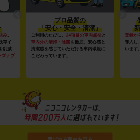
プロ品質の
〜
「安心・安全・清潔」
新
組み
。
ご利用のたびに、
24項目の車両点検
と
登録か
既存イ
車内外の清掃・除菌
を徹底。安心感と
導入し
を削減
清潔感を感じていただける車内環境に
います
ーズナブ
こだわっています。
選ばれる理由を見る