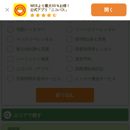
WEBより最大30％お得！

開く
カード決済
スタッドレス
公式アプリ「ニコパス」
給油可能
ETCレンタル
宅配レンタカー
ウィークリーレンタル
マンスリーレンタル
朝7時以前も営業
夜21時以降も営業
深夜時間帯レンタル
パーフェクト補償
直前予約
ニコパス（アプリ）
国際運転免許証
営業時間外返却サービス
レッカー搬送サービス
絞り込む
エリアで探す
福岡県