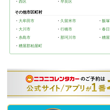
・
西区
・
早良区
その他市区町村
・
大牟田市
・
久留米市
・
飯塚
・
大川市
・
行橋市
・
春日
・
糸島市
・
那珂川市
・
糟屋
・
糟屋郡粕屋町