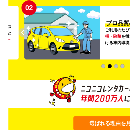
02
円〜
プロ品質
リンス
ご利用のたび
ること
掃・除菌
を徹
う
リー
ける車内環境
選ばれる理由を