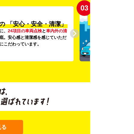
03
の
「安心・安全・清潔」
に、
24項目の車両点検
と
車内外の清
底。安心感と清潔感を感じていただ
にこだわっています。
見る