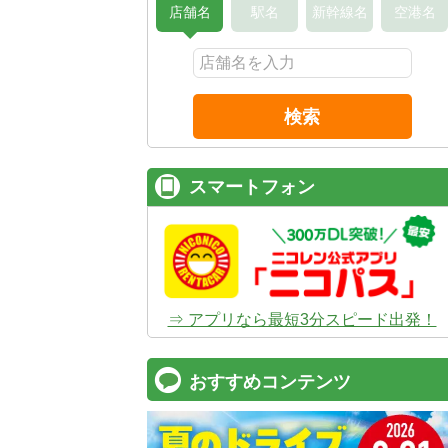
店舗名
駅名
新幹線名
空港名
検索
スマートフォン
⇒ アプリなら最短3分スピード出発！
おすすめコンテンツ