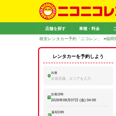
店舗を探す
車種・料金
格安レンタカー予約「ニコレン」
>
福岡
レンタカーを予約しよう
出発
出発店舗、エリアを入力
出発日時
2026年08月07日 (金)
04:00
返却日時