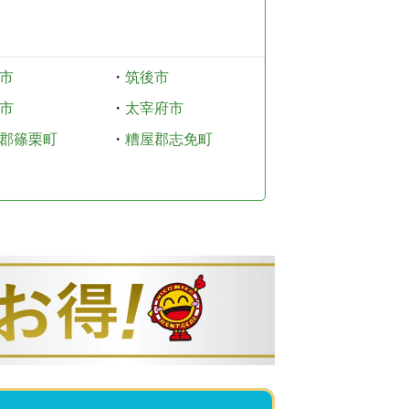
市
・
筑後市
市
・
太宰府市
郡篠栗町
・
糟屋郡志免町