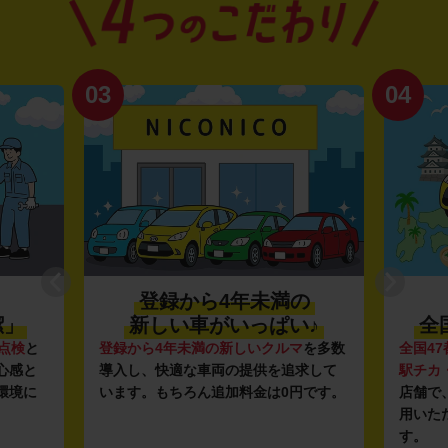
03
04
登録から4年未満の
潔」
新しい車がいっぱい♪
全
点検
と
登録から4年未満の新しいクルマ
を多数
全国47
心感と
導入し、快適な車両の提供を追求して
駅チカ
環境に
います。もちろん追加料金は0円です。
店舗で
用いた
す。