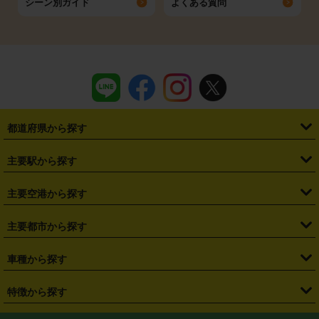
シーン別ガイド
よくある質問
都道府県から探す
・
北海道
・
青森県
・
岩手県
・
宮城県
・
秋田県
・
山形県
主要駅から探す
・
福島県
・
東京都
・
神奈川県
・
埼玉県
・
千葉県
・
茨城県
・
札幌駅
・
仙台駅
・
新宿駅
・
池袋駅
・
渋谷駅
・
東京駅
主要空港から探す
・
栃木県
・
群馬県
・
山梨県
・
愛知県
・
静岡県
・
岐阜県
・
横浜駅
・
川崎駅
・
大宮駅
・
西船橋駅
・
柏駅
・
名古屋駅
・
新千歳空港
・
仙台空港
主要都市から探す
・
長野県
・
新潟県
・
富山県
・
石川県
・
福井県
・
大阪府
・
大阪駅
・
難波駅
・
三宮駅
・
京都駅
・
広島駅
・
博多駅
・
成田空港
・
羽田空港
・
兵庫県
・
京都府
・
滋賀県
・
和歌山県
・
奈良県
・
三重県
・
札幌市
・
仙台市
車種から探す
・
熊本駅
・
那覇空港駅
・
中部国際空港セントレア
・
関西国際空港
・
鳥取県
・
島根県
・
岡山県
・
広島県
・
山口県
・
徳島県
・
千葉市
・
さいたま市
・
軽自動車
・
コンパクトカー
・
ステーションワゴン・セダン
特徴から探す
・
大阪国際空港（伊丹空港）
・
神戸空港
・
香川県
・
愛媛県
・
高知県
・
福岡県
・
佐賀県
・
長崎県
・
横浜市
・
川崎市
・
ミニバン・ワンボックス
・
高級ミニバン・ワンボックス
・
SUV
・
岡山空港
・
徳島空港
・
ハイブリッド
・
宅配レンタカー
・
ETCカードレンタル