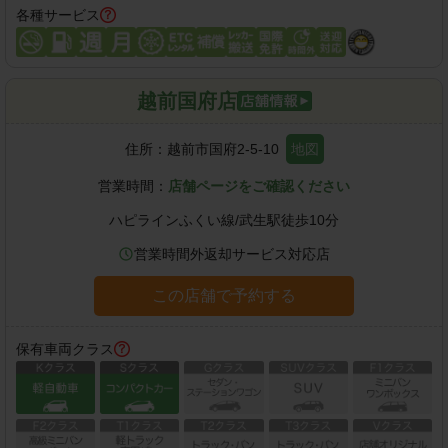
各種サービス
越前国府店
住所：
越前市国府2-5-10
地図
営業時間：
店舗ページをご確認ください
ハピラインふくい線
/
武生駅
徒歩
10
分
営業時間外返却サービス対応店
この店舗で予約する
保有車両クラス