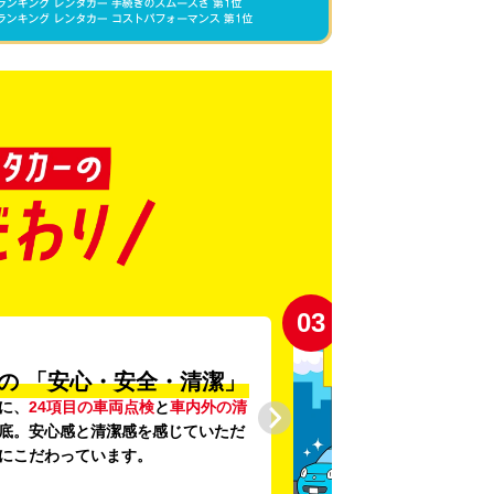
03
の
「安心・安全・清潔」
に、
24項目の車両点検
と
車内外の清
底。安心感と清潔感を感じていただ
にこだわっています。