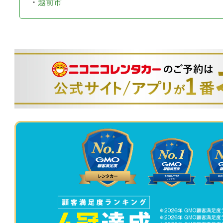
・
越前市