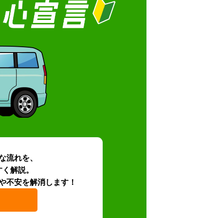
な流れを、
すく解説。
や不安を解消します！