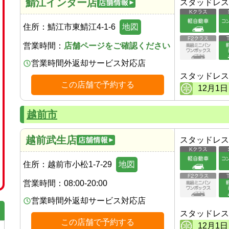
鯖江インター店
スタッドレス
住所：
鯖江市東鯖江4-1-6
地図
営業時間：
店舗ページをご確認ください
営業時間外返却サービス対応店
スタッドレス
この店舗で予約する
12
月
1
日
越前市
越前武生店
スタッドレス
住所：
越前市小松1-7-29
地図
営業時間：
08:00-20:00
営業時間外返却サービス対応店
スタッドレス
この店舗で予約する
12
月
1
日