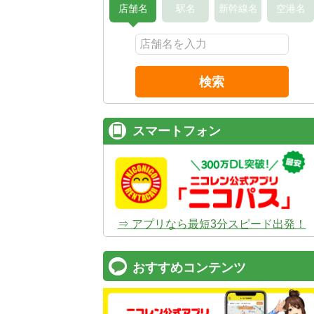
店舗名
駅名
新幹線名
空港名
検索
スマートフォン
⇒ アプリなら最短3分スピード出発！
おすすめコンテンツ