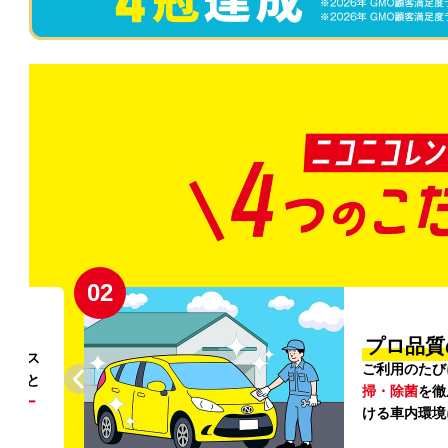
02
円〜
プロ品質
リンス
ご利用のたび
ること
掃・除菌
を徹
う
リー
ける車内環境