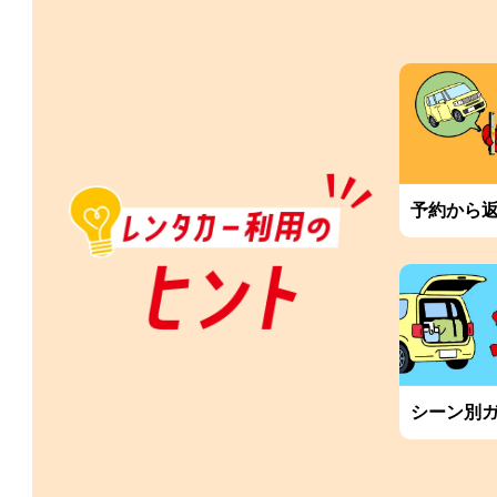
予約から
シーン別