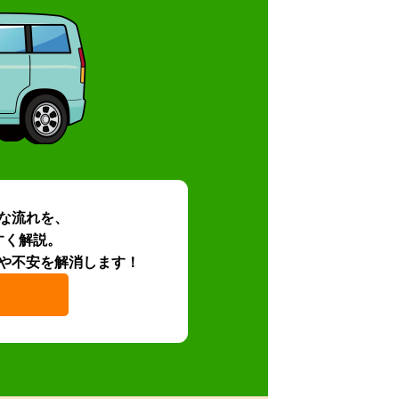
な流れを、
すく解説。
や不安を解消します！