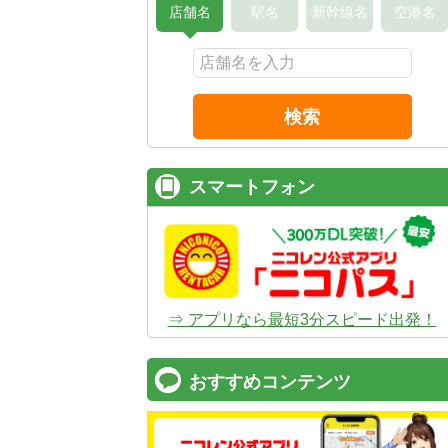
店舗名
駅名
新幹線名
空港名
検索
スマートフォン
⇒ アプリなら最短3分スピード出発！
おすすめコンテンツ