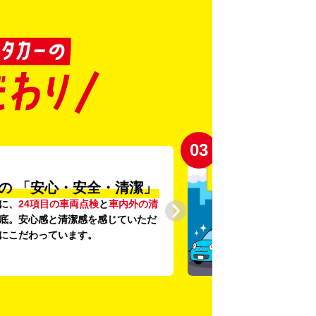
03
の
「安心・安全・清潔」
に、
24項目の車両点検
と
車内外の清
底。安心感と清潔感を感じていただ
にこだわっています。