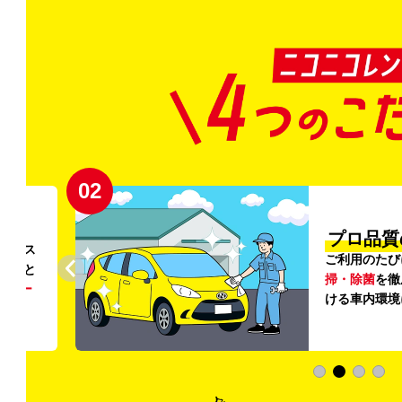
02
円〜
プロ品質
リンス
ご利用のたび
ること
掃・除菌
を徹
う
リー
ける車内環境