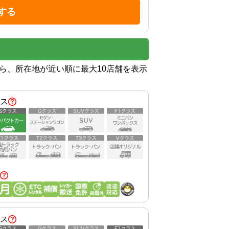
する
から、所在地が近い順に最大10店舗を表示
ス
ス