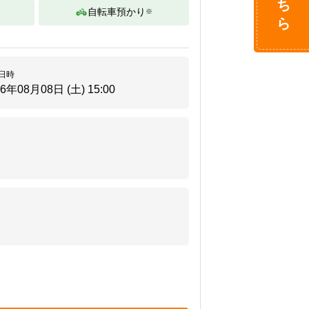
自転車預かり
※
。
日時
26年08月08日 (土)
15:00