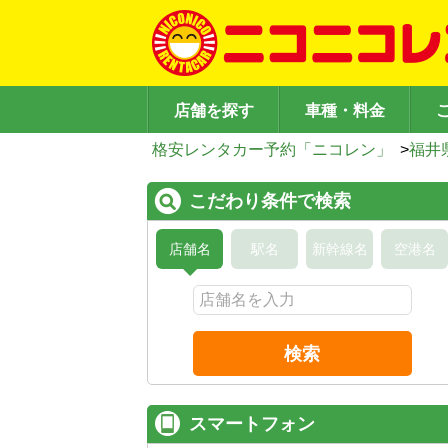
店舗を探す
車種・料金
格安レンタカー予約「ニコレン」
>
福井
こだわり条件で検索
店舗名
駅名
新幹線名
空港名
検索
スマートフォン