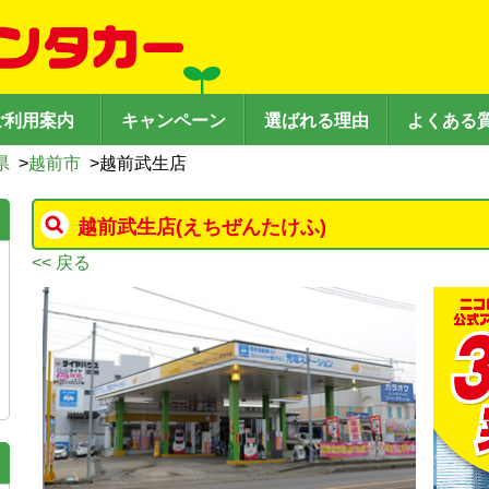
ご利用案内
キャンペーン
選ばれる理由
よくある
県
>
越前市
>
越前武生店
越前武生店
(えちぜんたけふ)
<< 戻る