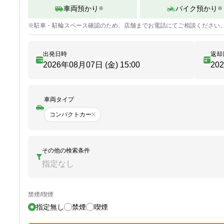
車両預かり
バイク預かり
※
※
※
駐車・駐輪
スペース確認のため、店舗までお電話にてご相談ください
出発日時
返却
2026年08月07日 (金)
15:00
20
車両タイプ
コンパクトカー
その他の検索条件
指定なし
禁煙/喫煙
指定無し
禁煙
喫煙