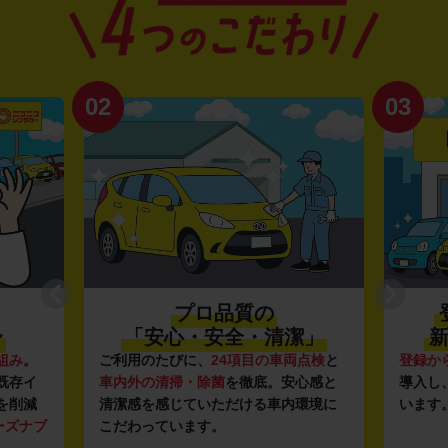
02
03
プロ品質の
〜
「安心・安全・清潔」
新
組み
。
ご利用のたびに、
24項目の車両点検
と
登録か
既存イ
車内外の清掃・除菌
を徹底。安心感と
導入し
を削減
清潔感を感じていただける車内環境に
います
ーズナブ
こだわっています。