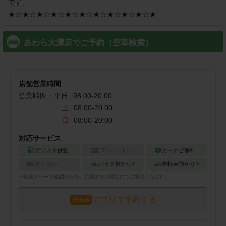
です。

★☆★☆★☆★☆★☆★☆★☆★☆★☆★☆★
あわら大溝店でご予約（空車検索）
店舗営業時間
営業時間：
平日
08:00
-
20:00
土
08:00-20:00
日
08:00-20:00
対応サービス
ガソスタ併設
ETCレンタル
カーナビ無料
バイク預かり
自転車預かり
車両預かり
※
※
※
駐輪
スペース確認のため、店舗までお電話にてご相談ください。
アプリで予約する
最安値