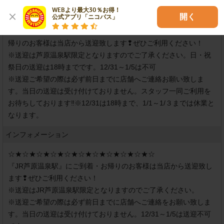
WEBより最大30％お得！

店舗紹介
開く
公式アプリ「ニコパス」
ENEOSのガソリンスタンドです。『JR芦原温泉駅』にご到着・お
帰りのお客様は当店から送迎致します❢ぜひご利用ください！

※送迎は芦原温泉駅限定となりますのでご了承ください。日・祝
祭日の送迎は18時までです。12/31～1/5は不可

※送迎ご希望の際は必ず前日までに店舗へご連絡お願い致しま
す。当日の送迎は受け付けておりません。スタッフ一同ご利用を
お待ちしております‼※12/31は18時まで、1/1～1/３までは休業と
なります。
インフォメーション
☆★☆★☆★☆★☆★☆★☆★☆★☆★☆★☆

『JR芦原温泉駅』にご到着・お帰りのお客様は当店から送迎致し
ます❢ぜひご利用ください！

※送迎はJR芦原温泉駅限定となりますのでご了承ください。

※送迎ご希望の際は必ず前日までに店舗へご連絡をお願い致しま
す。当日の送迎は受け付けておりません。12/31～1/5は送迎不可