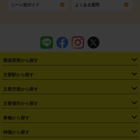
シーン別ガイド
よくある質問
都道府県から探す
・
北海道
・
青森県
・
岩手県
・
宮城県
・
秋田県
・
山形県
主要駅から探す
・
福島県
・
東京都
・
神奈川県
・
埼玉県
・
千葉県
・
茨城県
・
札幌駅
・
仙台駅
・
新宿駅
・
池袋駅
・
渋谷駅
・
東京駅
主要空港から探す
・
栃木県
・
群馬県
・
山梨県
・
愛知県
・
静岡県
・
岐阜県
・
横浜駅
・
川崎駅
・
大宮駅
・
西船橋駅
・
柏駅
・
名古屋駅
・
新千歳空港
・
仙台空港
主要都市から探す
・
長野県
・
新潟県
・
富山県
・
石川県
・
福井県
・
大阪府
・
大阪駅
・
難波駅
・
三宮駅
・
京都駅
・
広島駅
・
博多駅
・
成田空港
・
羽田空港
・
兵庫県
・
京都府
・
滋賀県
・
和歌山県
・
奈良県
・
三重県
・
札幌市
・
仙台市
車種から探す
・
熊本駅
・
那覇空港駅
・
中部国際空港セントレア
・
関西国際空港
・
鳥取県
・
島根県
・
岡山県
・
広島県
・
山口県
・
徳島県
・
千葉市
・
さいたま市
・
軽自動車
・
コンパクトカー
・
ステーションワゴン・セダン
特徴から探す
・
大阪国際空港（伊丹空港）
・
神戸空港
・
香川県
・
愛媛県
・
高知県
・
福岡県
・
佐賀県
・
長崎県
・
横浜市
・
川崎市
・
ミニバン・ワンボックス
・
高級ミニバン・ワンボックス
・
SUV