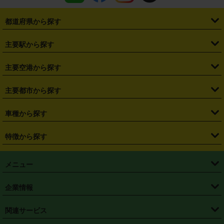
都道府県から探す
・
北海道
・
青森県
・
岩手県
・
宮城県
・
秋田県
・
山形県
主要駅から探す
・
福島県
・
東京都
・
神奈川県
・
埼玉県
・
千葉県
・
茨城県
・
札幌駅
・
仙台駅
・
新宿駅
・
池袋駅
・
渋谷駅
・
東京駅
主要空港から探す
・
栃木県
・
群馬県
・
山梨県
・
愛知県
・
静岡県
・
岐阜県
・
横浜駅
・
川崎駅
・
大宮駅
・
西船橋駅
・
柏駅
・
名古屋駅
・
新千歳空港
・
仙台空港
主要都市から探す
・
長野県
・
新潟県
・
富山県
・
石川県
・
福井県
・
大阪府
・
大阪駅
・
難波駅
・
三宮駅
・
京都駅
・
広島駅
・
博多駅
・
成田空港
・
羽田空港
・
兵庫県
・
京都府
・
滋賀県
・
和歌山県
・
奈良県
・
三重県
・
札幌市
・
仙台市
車種から探す
・
熊本駅
・
那覇空港駅
・
中部国際空港セントレア
・
関西国際空港
・
鳥取県
・
島根県
・
岡山県
・
広島県
・
山口県
・
徳島県
・
千葉市
・
さいたま市
・
軽自動車
・
コンパクトカー
・
ステーションワゴン・セダン
特徴から探す
・
大阪国際空港（伊丹空港）
・
神戸空港
・
香川県
・
愛媛県
・
高知県
・
福岡県
・
佐賀県
・
長崎県
・
横浜市
・
川崎市
・
ミニバン・ワンボックス
・
高級ミニバン・ワンボックス
・
SUV
・
岡山空港
・
徳島空港
・
ハイブリッド
・
宅配レンタカー
・
ETCカードレンタル
・
熊本県
・
大分県
・
宮崎県
・
鹿児島県
・
沖縄県
・
相模原市
・
新潟市
メニュー
・
軽トラック・商用バン
・
福岡空港
・
鹿児島空港
・
長期レンタル
・
深夜時間帯レンタル
・
免責補償プラス
・
静岡市
・
浜松市
・
・
トラック・バン
トップページ
・
はじめての方へ
・
ご利用案内
(タウンエースバン、ライトエースバン等)
企業情報
・
那覇空港
・
パーフェクト補償
・
スタッドレスタイヤ
・
直前予約
・
名古屋市
・
京都市
・
・
トラック・バン
ベストレート保証
・
予約から返却まで
・
・
店舗オリジナル
利用シーン別ガイ
(ハイエースバン・キャラバン等)
・
・
ニコパス(アプリ)
会社概要
・
ニュース
・
国際運転免許証
・
フランチャイズ募集
・
営業時間外返却サービス
・
個人情報保護
関連サービス
・
大阪市
・
堺市
ド
・
・
レッカー搬送サービス
カスタマーハラスメントに対する基本方針