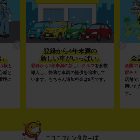
登録から4年未満の
潔」
新しい車がいっぱい♪
全
点検
と
登録から4年未満の新しいクルマ
を多数
全国47
心感と
導入し、快適な車両の提供を追求して
駅チカ
環境に
います。もちろん追加料金は0円です。
店舗で
用いた
す。