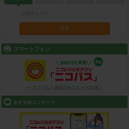
検索
スマートフォン
⇒ アプリなら最短3分スピード出発！
おすすめコンテンツ