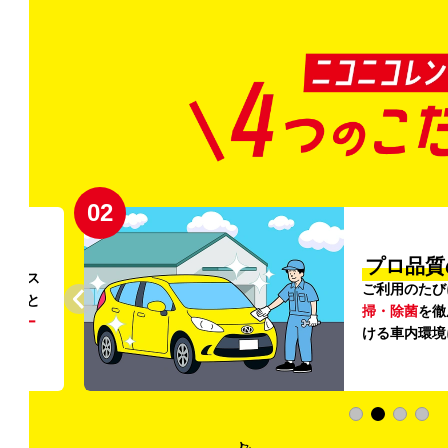
02
円〜
プロ品質
リンス
ご利用のたび
ること
掃・除菌
を徹
う
リー
ける車内環境