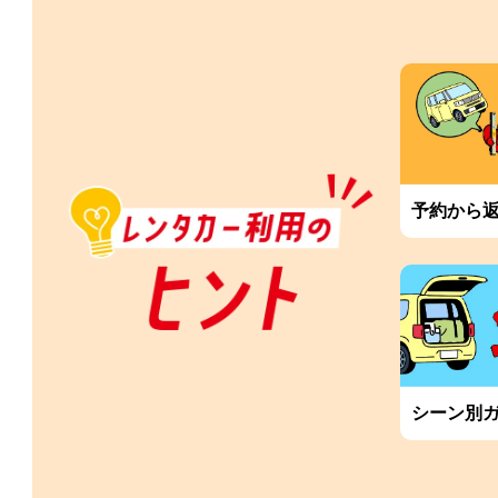
予約から
シーン別