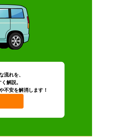
な流れを、
すく解説。
や不安を解消します！