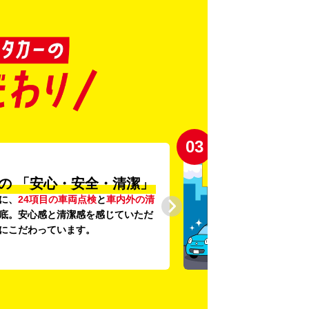
03
の
「安心・安全・清潔」
に、
24項目の車両点検
と
車内外の清
底。安心感と清潔感を感じていただ
にこだわっています。