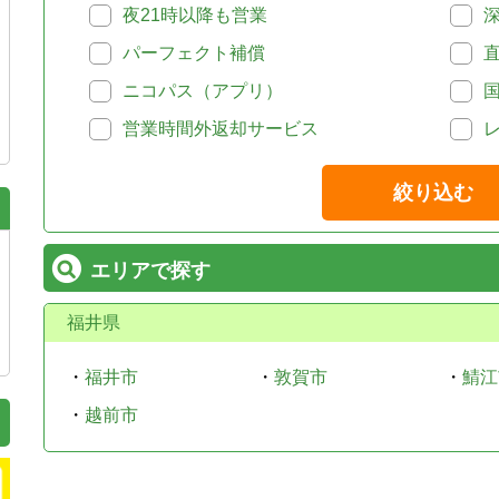
夜21時以降も営業
パーフェクト補償
ニコパス（アプリ）
営業時間外返却サービス
絞り込む
エリアで探す
福井県
・
福井市
・
敦賀市
・
鯖江
・
越前市