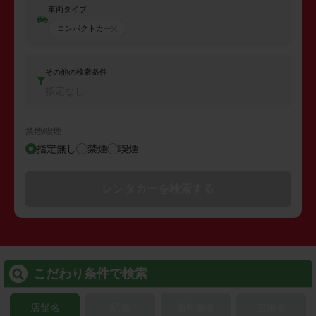
車両タイプ
コンパクトカー
その他の検索条件
指定なし
禁煙/喫煙
指定無し
禁煙
喫煙
レンタカーを検索する
こだわり条件で検索
店舗名
駅名
新幹線名
空港名