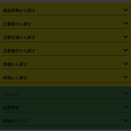
都道府県から探す
・
北海道
・
青森県
・
岩手県
・
宮城県
・
秋田県
・
山形県
主要駅から探す
・
福島県
・
東京都
・
神奈川県
・
埼玉県
・
千葉県
・
茨城県
・
札幌駅
・
仙台駅
・
新宿駅
・
池袋駅
・
渋谷駅
・
東京駅
主要空港から探す
・
栃木県
・
群馬県
・
山梨県
・
愛知県
・
静岡県
・
岐阜県
・
横浜駅
・
川崎駅
・
大宮駅
・
西船橋駅
・
柏駅
・
名古屋駅
・
新千歳空港
・
仙台空港
主要都市から探す
・
長野県
・
新潟県
・
富山県
・
石川県
・
福井県
・
大阪府
・
大阪駅
・
難波駅
・
三宮駅
・
京都駅
・
広島駅
・
博多駅
・
成田空港
・
羽田空港
・
兵庫県
・
京都府
・
滋賀県
・
和歌山県
・
奈良県
・
三重県
・
札幌市
・
仙台市
車種から探す
・
熊本駅
・
那覇空港駅
・
中部国際空港セントレア
・
関西国際空港
・
鳥取県
・
島根県
・
岡山県
・
広島県
・
山口県
・
徳島県
・
千葉市
・
さいたま市
・
軽自動車
・
コンパクトカー
・
ステーションワゴン・セダン
特徴から探す
・
大阪国際空港（伊丹空港）
・
神戸空港
・
香川県
・
愛媛県
・
高知県
・
福岡県
・
佐賀県
・
長崎県
・
横浜市
・
川崎市
・
ミニバン・ワンボックス
・
高級ミニバン・ワンボックス
・
SUV
・
岡山空港
・
徳島空港
・
ハイブリッド
・
宅配レンタカー
・
ETCカードレンタル
・
熊本県
・
大分県
・
宮崎県
・
鹿児島県
・
沖縄県
・
相模原市
・
新潟市
メニュー
・
軽トラック・商用バン
・
福岡空港
・
鹿児島空港
・
長期レンタル
・
深夜時間帯レンタル
・
免責補償プラス
・
静岡市
・
浜松市
・
・
トラック・バン
トップページ
・
はじめての方へ
・
ご利用案内
(タウンエースバン、ライトエースバン等)
企業情報
・
那覇空港
・
パーフェクト補償
・
スタッドレスタイヤ
・
直前予約
・
名古屋市
・
京都市
・
・
トラック・バン
ベストレート保証
・
予約から返却まで
・
・
店舗オリジナル
利用シーン別ガイ
(ハイエースバン・キャラバン等)
・
・
ニコパス(アプリ)
会社概要
・
ニュース
・
国際運転免許証
・
フランチャイズ募集
・
営業時間外返却サービス
・
個人情報保護
関連サービス
・
大阪市
・
堺市
ド
・
・
レッカー搬送サービス
カスタマーハラスメントに対する基本方針