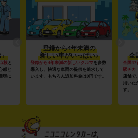
登録から4年未満の
潔」
新しい車がいっぱい♪
全
点検
と
登録から4年未満の新しいクルマ
を多数
全国47
心感と
導入し、快適な車両の提供を追求して
駅チカ
環境に
います。もちろん追加料金は0円です。
店舗で
用いた
す。